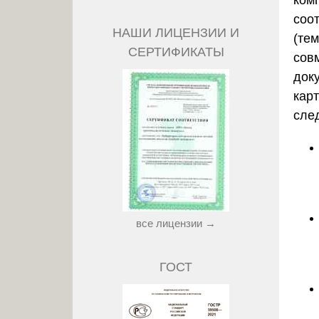
ком
соо
НАШИ ЛИЦЕНЗИИ И
(те
СЕРТИФИКАТЫ
сов
док
кар
сле
все лицензии →
ГОСТ