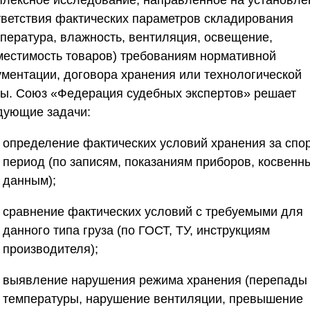
плексное исследование, направленное на установле
тветствия фактических параметров складирования
мпература, влажность, вентиляция, освещение,
местимость товаров) требованиям нормативной
ументации, договора хранения или технологической
ты.
Союз «Федерация судебных экспертов»
решает
дующие задачи:
определение фактических условий хранения за спо
период (по записям, показаниям приборов, косвенн
данным);
сравнение фактических условий с требуемыми для
данного типа груза (по ГОСТ, ТУ, инструкциям
производителя);
выявление нарушения режима хранения (перепады
температуры, нарушение вентиляции, превышение