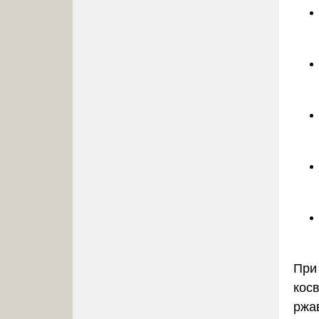
При
косв
ржав