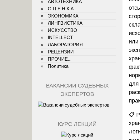
АВТОТЕХНИКА
отс
О Ц Е Н К А
ЭКОНОМИКА
сто
ЛИНГВИСТИКА
скл
ИСКУССТВО
исх
INTELLECT
или
ЛАБОРАТОРИЯ
экс
РЕЦЕНЗИИ
хра
ПРОЧИЕ...
Политика
фак
нор
для
ВАКАНСИИ СУДЕБНЫХ
рас
ЭКСПЕРТОВ
прак
📋
Р
хра
КУРС ЛЕКЦИЙ
Лог