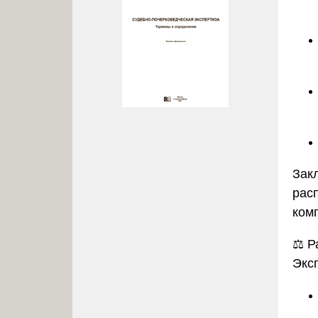
Зак
рас
ком
⚖️
Р
Экс