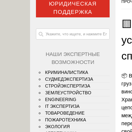
ПРОЧ
ЮРИДИЧЕСКАЯ
ПОДДЕРЖКА
🟨
у
с
НАШИ ЭКСПЕРТНЫЕ
ВОЗМОЖНОСТИ
КРИМИНАЛИСТИКА
📦
В
СУДМЕДЭКСПЕРТИЗА
груз
СТРОЙЭКСПЕРТИЗА
вин
ЗЕМЛЕУСТРОЙСТВО
Хра
ENGINEERING
IT ЭКСПЕРТИЗА
цепо
ТОВАРОВЕДЕНИЕ
меж
ПОЖАРОТЕХНИКА
пере
ЭКОЛОГИЯ
свой