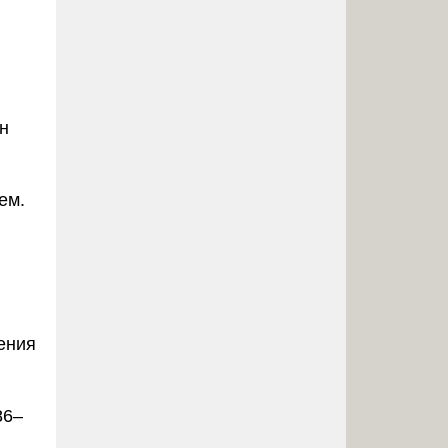
н
ем.
ения
86–