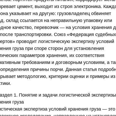
ыревает цемент, выходит из строя электроника. Кажд
рона указывает на другую: грузовладелец обвиняет
ад, склад ссылается на неправильную упаковку или
одное качество, перевозчик — на условия хранения 
 после транспортировки.
Союз «Федерация судебных
пертов»
проводит логистическую экспертизу условий
нения груза при споре сторон для установления
тических параметров хранения, их соответствия
мативным требованиям и договорным условиям, а та
 определения причины порчи. Данная статья подроб
крывает методологию, критерии оценки и примеры из
тики.
аздел 1. Понятие и задачи логистической экспертизы
нения груза
истическая экспертиза условий хранения груза — это