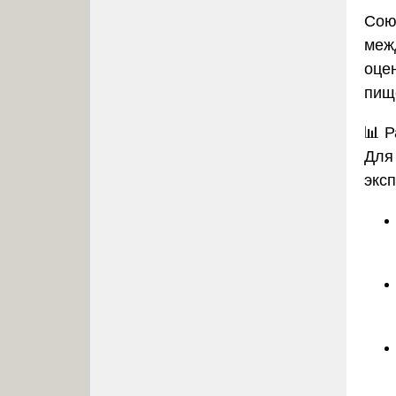
Сою
меж
оце
пищ
📊
Р
Для
экс