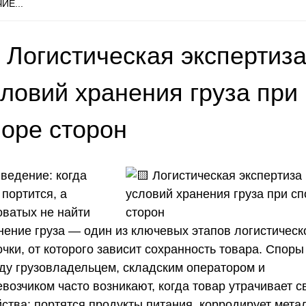
ИЕ...
 Логистическая экспертиз
словий хранения груза при
поре сторон
ведение: когда
 портится, а
оватых не найти
нение груза — один из ключевых этапов логистическ
чки, от которого зависит сохранность товара. Споры
ду грузовладельцем, складским оператором и
возчиком часто возникают, когда товар утрачивает с
ства: портятся продукты питания, корродирует мета