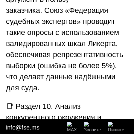
заказчика.
Союз «Федерация
судебных экспертов»
проводит
такие опросы с использованием
валидированных шкал Ликерта,
обеспечивая репрезентативность
выборки (ошибка не более 5%),
что делает данные надёжными
для суда.
📑
Раздел 10. Анализ
конкурентного окружения и
info@fse.ms
бенчмаркинг