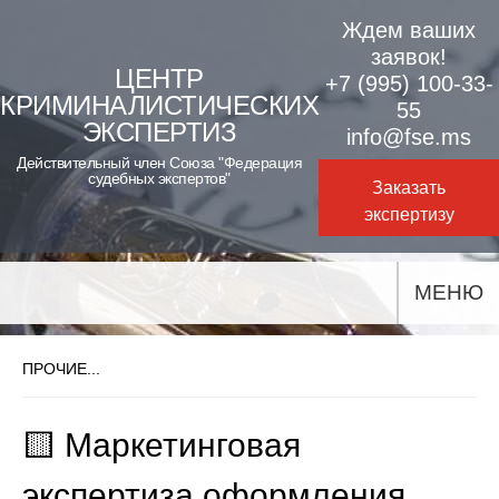
Skip
Ждем ваших
to
заявок!
ЦЕНТР
+7 (995) 100-33-
content
КРИМИНАЛИСТИЧЕСКИХ
55
ЭКСПЕРТИЗ
info@fse.ms
Действительный член Союза "Федерация
судебных экспертов"
Заказать
экспертизу
МЕНЮ
ПРОЧИЕ...
🟨 Маркетинговая
экспертиза оформления