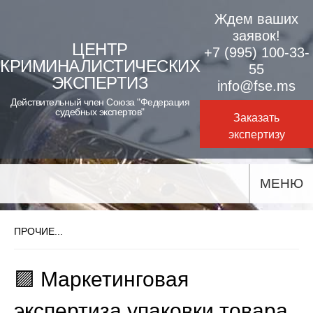
Skip
Ждем ваших
to
заявок!
ЦЕНТР
+7 (995) 100-33-
content
КРИМИНАЛИСТИЧЕСКИХ
55
ЭКСПЕРТИЗ
info@fse.ms
Действительный член Союза "Федерация
судебных экспертов"
Заказать
экспертизу
МЕНЮ
ПРОЧИЕ...
🟪 Маркетинговая
экспертиза упаковки товара