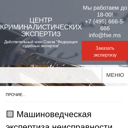
Skip
Мы работаем до
to
18-00!
ЦЕНТР
+7 (495) 666-5-
content
КРИМИНАЛИСТИЧЕСКИХ
666
ЭКСПЕРТИЗ
info@fse.ms
Действительный член Союза "Федерация
судебных экспертов"
Заказать
экспертизу
МЕНЮ
ПРОЧИЕ...
🟨 Машиноведческая
экспертиза неисправности