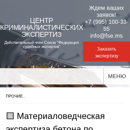
Skip
Ждем ваших
to
заявок!
ЦЕНТР
+7 (995) 100-33-
content
КРИМИНАЛИСТИЧЕСКИХ
55
ЭКСПЕРТИЗ
info@fse.ms
Действительный член Союза "Федерация
судебных экспертов"
Заказать
экспертизу
МЕНЮ
ПРОЧИЕ...
🟨 Материаловедческая
экспертиза бетона по