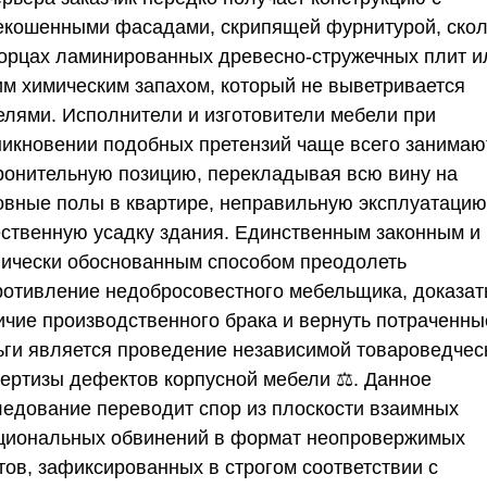
екошенными фасадами, скрипящей фурнитурой, ско
торцах ламинированных древесно-стружечных плит и
им химическим запахом, который не выветривается
елями. Исполнители и изготовители мебели при
никновении подобных претензий чаще всего занимаю
ронительную позицию, перекладывая всю вину на
овные полы в квартире, неправильную эксплуатацию
ественную усадку здания. Единственным законным и
нически обоснованным способом преодолеть
ротивление недобросовестного мебельщика, доказат
ичие производственного брака и вернуть потраченны
ьги является проведение независимой товароведчес
пертизы дефектов корпусной мебели ⚖️. Данное
ледование переводит спор из плоскости взаимных
циональных обвинений в формат неопровержимых
тов, зафиксированных в строгом соответствии с