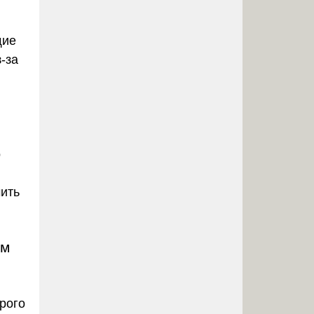
щие
-за
о
чить
тм
рого