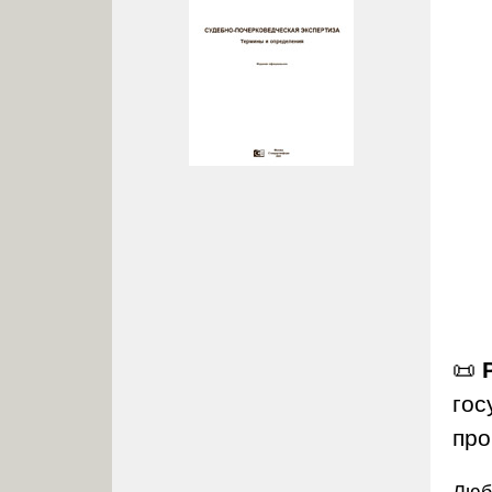
📜
гос
про