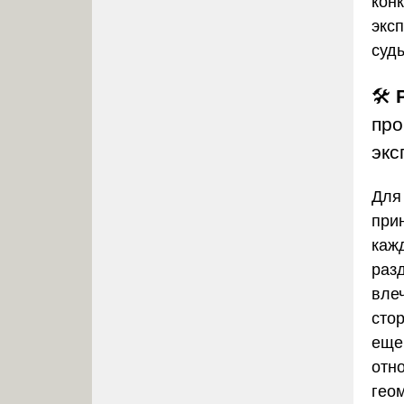
конк
экс
суд
🛠️
про
экс
Для
при
каж
раз
вле
сто
еще
отн
гео