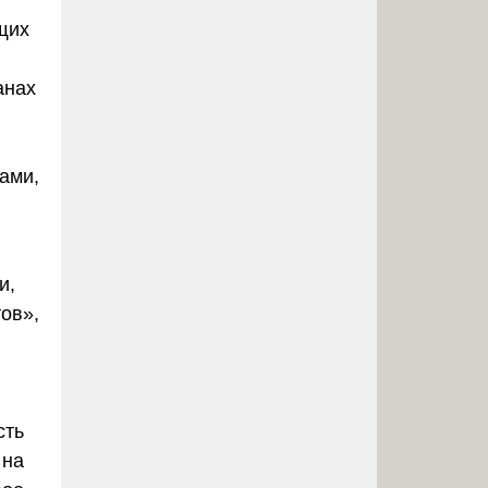
щих
.
анах
ами,
и,
тов»
,
сть
 на