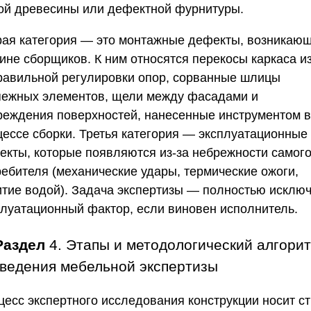
ой древесины или дефектной фурнитуры.
рая категория — это монтажные дефекты, возникаю
ине сборщиков. К ним относятся перекосы каркаса из
равильной регулировки опор, сорванные шлицы
пежных элементов, щели между фасадами и
реждения поверхностей, нанесенные инструментом в
цессе сборки. Третья категория — эксплуатационные
екты, которые появляются из-за небрежности самог
ребителя (механические удары, термические ожоги,
итие водой). Задача экспертизы — полностью исклю
плуатационный фактор, если виновен исполнитель.
Раздел
4. Этапы и методологический алгори
ведения мебельной экспертизы
цесс экспертного исследования конструкции носит ст