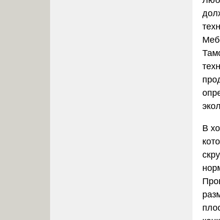
Люб
дол
тех
Меб
Там
тех
про
опр
экол
В х
кот
скр
нор
Про
раз
пло