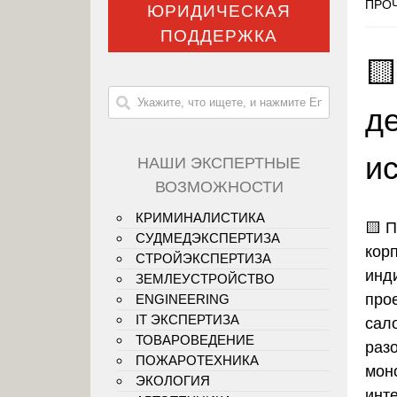
ПРОЧ
ЮРИДИЧЕСКАЯ
ПОДДЕРЖКА

д
и
НАШИ ЭКСПЕРТНЫЕ
ВОЗМОЖНОСТИ
КРИМИНАЛИСТИКА
🟨
П
СУДМЕДЭКСПЕРТИЗА
кор
СТРОЙЭКСПЕРТИЗА
инд
ЗЕМЛЕУСТРОЙСТВО
про
ENGINEERING
IT ЭКСПЕРТИЗА
сал
ТОВАРОВЕДЕНИЕ
раз
ПОЖАРОТЕХНИКА
мон
ЭКОЛОГИЯ
инт