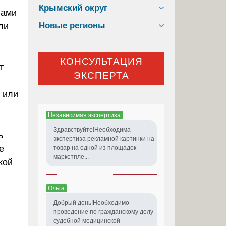
Крымский округ
лами
Новые регионы
ли
КОНСУЛЬТАЦИЯ
т
ЭКСПЕРТА
 или
Независимая экспертиза
Здравствуйте!Необходима
ь
экспертиза рекламной картинки на
е
товар на одной из площадок
маркетпле...
кой
Ольга
Добрый день!Необходимо
проведение по гражданскому делу
судебной медицинской