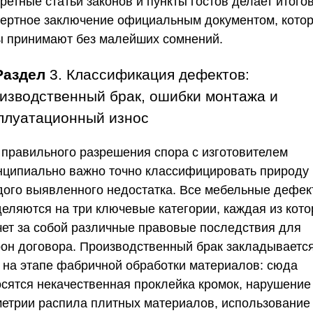
ретные статьи законов и пункты гостов делает итого
пертное заключение официальным документом, кото
ы принимают без малейших сомнений.
Раздел
3. Классификация дефектов:
изводственный брак, ошибки монтажа и
плуатационный износ
 правильного разрешения спора с изготовителем
нципиально важно точно классифицировать природу
дого выявленного недостатка. Все мебельные дефе
деляются на три ключевые категории, каждая из кот
чет за собой различные правовые последствия для
рон договора. Производственный брак закладываетс
 на этапе фабричной обработки материалов: сюда
осятся некачественная проклейка кромок, нарушение
метрии распила плитных материалов, использование