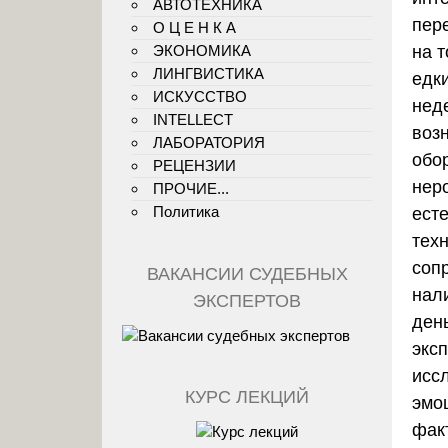
АВТОТЕХНИКА
пер
О Ц Е Н К А
ЭКОНОМИКА
на 
ЛИНГВИСТИКА
едк
ИСКУССТВО
нед
INTELLECT
воз
ЛАБОРАТОРИЯ
обо
РЕЦЕНЗИИ
нер
ПРОЧИЕ...
Политика
ест
тех
соп
ВАКАНСИИ СУДЕБНЫХ
нал
ЭКСПЕРТОВ
ден
экс
исс
КУРС ЛЕКЦИЙ
эмо
фак