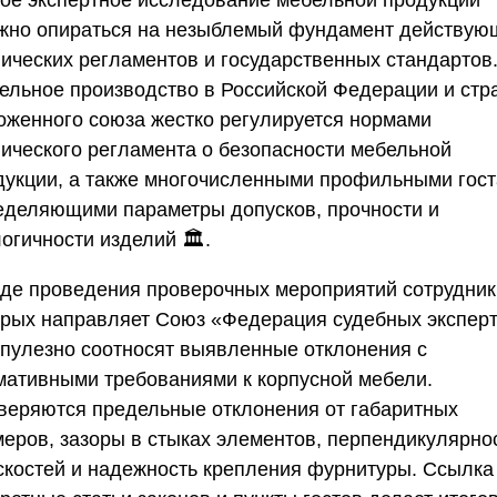
ое экспертное исследование мебельной продукции
жно опираться на незыблемый фундамент действую
нических регламентов и государственных стандартов
ельное производство в Российской Федерации и стр
оженного союза жестко регулируется нормами
нического регламента о безопасности мебельной
дукции, а также многочисленными профильными гост
еделяющими параметры допусков, прочности и
огичности изделий 🏛️.
оде проведения проверочных мероприятий сотрудник
орых направляет
Союз «Федерация судебных экспер
упулезно соотносят выявленные отклонения с
мативными требованиями к корпусной мебели.
веряются предельные отклонения от габаритных
меров, зазоры в стыках элементов, перпендикулярно
скостей и надежность крепления фурнитуры. Ссылка