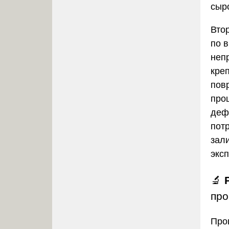
сыр
Вто
по в
неп
кре
пов
про
деф
пот
зал
экс
🔬
про
Про