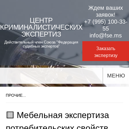
Skip
Ждем ваших
to
заявок!
ЦЕНТР
+7 (995) 100-33-
content
КРИМИНАЛИСТИЧЕСКИХ
55
ЭКСПЕРТИЗ
info@fse.ms
Действительный член Союза "Федерация
судебных экспертов"
Заказать
экспертизу
МЕНЮ
ПРОЧИЕ...
🟨 Мебельная экспертиза
потребительских свойств