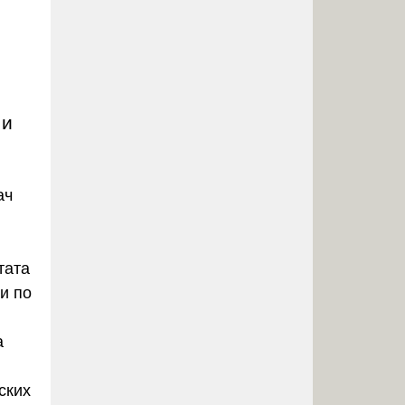
 и
ач
тата
и по
а
ских