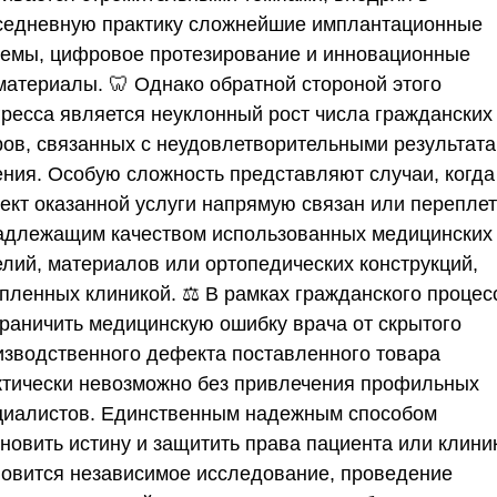
седневную практику сложнейшие имплантационные
темы, цифровое протезирование и инновационные
материалы. 🦷 Однако обратной стороной этого
гресса является неуклонный рост числа гражданских
ров, связанных с неудовлетворительными результат
ения. Особую сложность представляют случаи, когда
ект оказанной услуги напрямую связан или переплет
адлежащим качеством использованных медицинских
елий, материалов или ортопедических конструкций,
упленных клиникой. ⚖️ В рамках гражданского процес
граничить медицинскую ошибку врача от скрытого
изводственного дефекта поставленного товара
ктически невозможно без привлечения профильных
циалистов. Единственным надежным способом
ановить истину и защитить права пациента или клини
новится независимое исследование, проведение