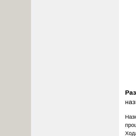
Ра
наз
Наз
про
Ход