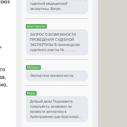
Союз
судебной медицинской
экспертизы. Вопро...
константин
ЗАПРОС О ВОЗМОЖНОСТИ
ПРОВЕДЕНИЯ СУДЕБНОЙ
ЭКСПЕРТИЗЫ В производстве
ь
судебного участка № .............
Михаил
го
Экспертиза газового котла
за,
но,
Вера
Добрый день! Подскажите,
пожалуйста, возможно ли
провести экспертизу в
Арбитражном суде Красноярс...