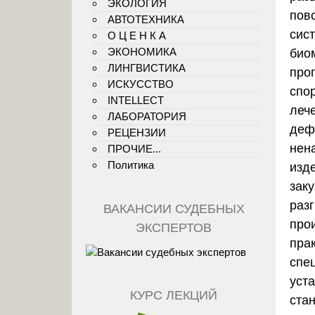
ЭКОЛОГИЯ
пов
АВТОТЕХНИКА
сис
О Ц Е Н К А
ЭКОНОМИКА
био
ЛИНГВИСТИКА
про
ИСКУССТВО
спо
INTELLECT
леч
ЛАБОРАТОРИЯ
деф
РЕЦЕНЗИИ
нен
ПРОЧИЕ...
Политика
изд
зак
раз
ВАКАНСИИ СУДЕБНЫХ
про
ЭКСПЕРТОВ
пра
спе
уст
КУРС ЛЕКЦИЙ
ста