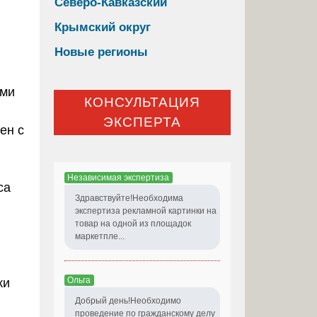
Северо-Кавказский
Крымский округ
Новые регионы
ами
КОНСУЛЬТАЦИЯ
ЭКСПЕРТА
ен с
Независимая экспертиза
са
Здравствуйте!Необходима
экспертиза рекламной картинки на
товар на одной из площадок
маркетпле...
Ольга
ки
Добрый день!Необходимо
проведение по гражданскому делу