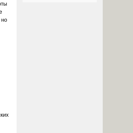
рты
е
 но
ских