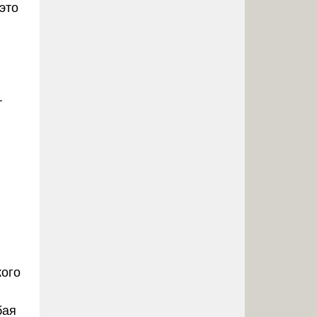
это
т
кого
бая