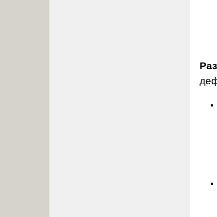
Ра
деф