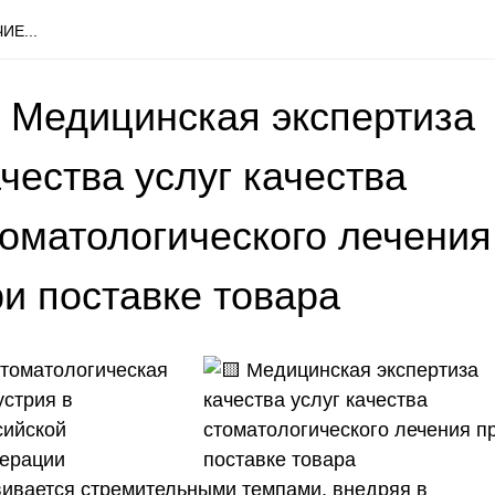
ИЕ...
 Медицинская экспертиза
чества услуг качества
томатологического лечения
ри поставке товара
томатологическая
устрия в
сийской
ерации
вивается стремительными темпами, внедряя в