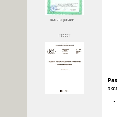
все лицензии →
ГОСТ
Ра
экс