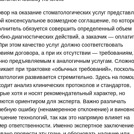
овор на оказание стоматологических услуг представл
ой консенсуальное возмездное соглашение, по котор
олнитель обязуется совершить определенный объем
ебно-диагностических действий, а заказчик — оплати
При этом качество услуг должно соответствовать
овиям договора, а при их отсутствии — требованиям,
чно предъявляемым к аналогичным услугам. Сложно
никает при трактовке «обычных требований», посколь
матология развивается стремительно. Здесь на помо
ходит анализ клинических протоколов и стандартов,
орые хотя и носят рекомендательный характер, но
яются ориентиром для эксперта. Важно различать
чебную ошибку (ненамеренное отклонение) и виновн
ушение технологий, так как это напрямую влияет на
мер ответственности. Именно экспертное заключение
звано провести эту грань и обосновать наличие или