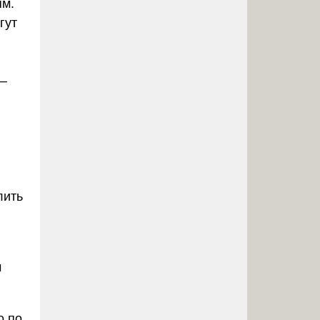
ям.
гут
 —
лить
м
о по