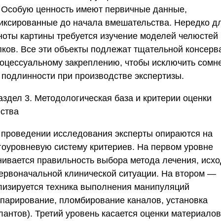
. Особую ценность имеют первичные данные,
иксированные до начала вмешательства. Нередко д
ноты картины требуется изучение моделей челюстей 
пков. Все эти объекты подлежат тщательной консерв
роцессуальному закреплению, чтобы исключить сомн
х подлинности при производстве экспертизы.
аздел 3. Методологическая база и критерии оценки
ества
 проведении исследования эксперты опираются на
гоуровневую систему критериев. На первом уровне
нивается правильность выбора метода лечения, исх
первоначальной клинической ситуации. На втором —
лизируется техника выполнения манипуляций
епарирование, пломбирование каналов, установка
лантов). Третий уровень касается оценки материалов