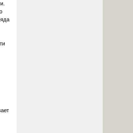
и.
о
ряда
ти
вает