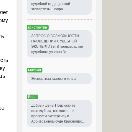
судебной медицинской
экспертизы. Вопро...
яет
ому
константин
ть
ЗАПРОС О ВОЗМОЖНОСТИ
ПРОВЕДЕНИЯ СУДЕБНОЙ
ЭКСПЕРТИЗЫ В производстве
судебного участка № .............
сть
ку
Михаил
щь
Экспертиза газового котла
Вера
Добрый день! Подскажите,
ое
пожалуйста, возможно ли
провести экспертизу в
Арбитражном суде Красноярс...