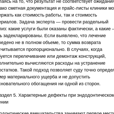
аясь на то, что результат не соответствует ожидани
ако сметная документация и прайс-листы клиники мо
ржать как стоимость работы, так и стоимость
ериалов. Задача эксперта — провести раздельный
из: какие услуги были оказаны фактически, а какие
ь задекларированы. Если выявлено, что лечение
ведено не в полном объеме, то сумма возврата
считывается пропорционально. В случаях, когда
буется перелечивание или демонтаж конструкций,
олнительно вычисляются расходы на устранение
остатков. Такой подход позволяет суду точно опреде
мер материального ущерба и не допустить
сновательного обогащения ни одной из сторон.
аздел 5. Характерные дефекты при эндодонтическо
ении
одонтические вмешательства занимают первое мест