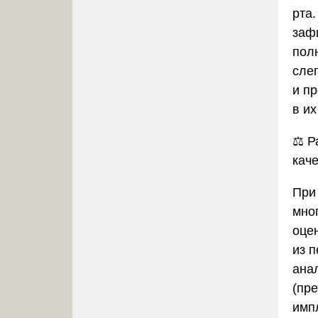
рта
заф
пол
сле
и п
в и
⚖️
Р
кач
При
мно
оце
из 
ана
(пр
имп