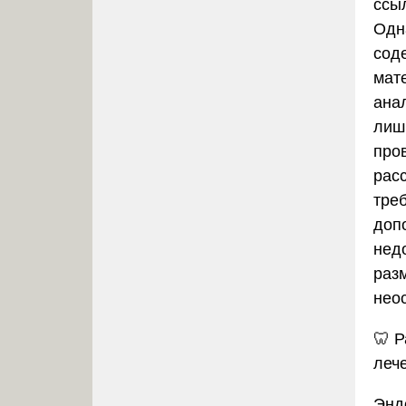
ссыл
Одн
соде
мат
анал
лиш
про
рас
тре
доп
нед
раз
нео
🦷
Р
леч
Энд