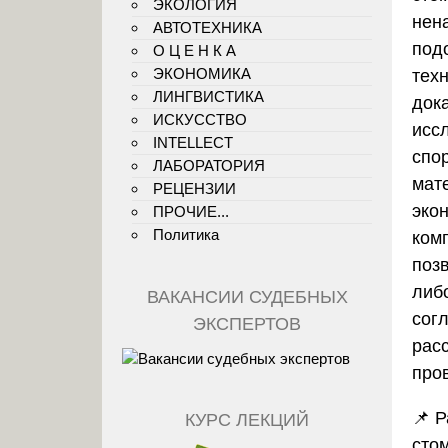
ЭКОЛОГИЯ
нен
АВТОТЕХНИКА
под
О Ц Е Н К А
ЭКОНОМИКА
тех
ЛИНГВИСТИКА
док
ИСКУССТВО
исс
INTELLECT
спо
ЛАБОРАТОРИЯ
мат
РЕЦЕНЗИИ
эко
ПРОЧИЕ...
Политика
ком
поз
либ
ВАКАНСИИ СУДЕБНЫХ
сог
ЭКСПЕРТОВ
рас
про
📌
Р
КУРС ЛЕКЦИЙ
сто