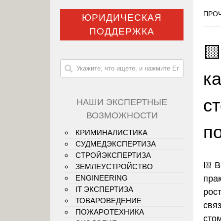
ПРОЧ
ЮРИДИЧЕСКАЯ
ПОДДЕРЖКА

ка
с
НАШИ ЭКСПЕРТНЫЕ
ВОЗМОЖНОСТИ
п
КРИМИНАЛИСТИКА
СУДМЕДЭКСПЕРТИЗА
СТРОЙЭКСПЕРТИЗА
🟨
В
ЗЕМЛЕУСТРОЙСТВО
пра
ENGINEERING
IT ЭКСПЕРТИЗА
рос
ТОВАРОВЕДЕНИЕ
свя
ПОЖАРОТЕХНИКА
сто