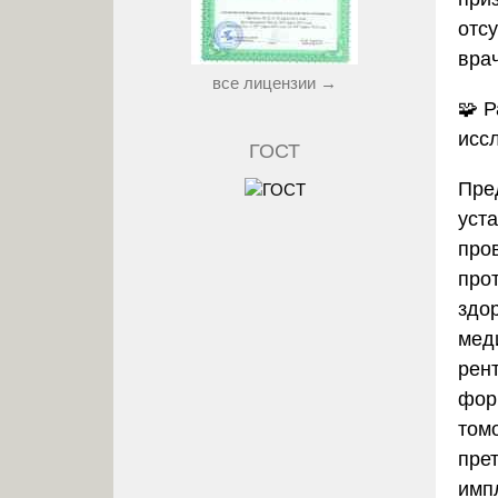
отс
вра
все лицензии →
🧩
Р
исс
ГОСТ
Пре
уст
про
про
здо
мед
рен
фор
том
пре
имп