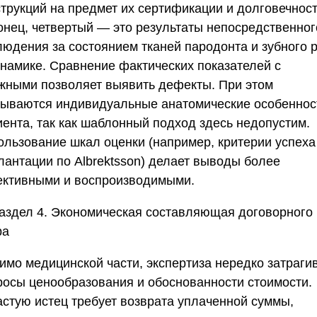
струкций на предмет их сертификации и долговечност
онец, четвертый — это результаты непосредственног
людения за состоянием тканей пародонта и зубного 
инамике. Сравнение фактических показателей с
жными позволяет выявить дефекты. При этом
тываются индивидуальные анатомические особеннос
иента, так как шаблонный подход здесь недопустим.
ользование шкал оценки (например, критерии успеха
лантации по Albrektsson) делает выводы более
ективными и воспроизводимыми.
аздел 4. Экономическая составляющая договорного
ра
имо медицинской части, экспертиза нередко затраги
росы ценообразования и обоснованности стоимости.
астую истец требует возврата уплаченной суммы,