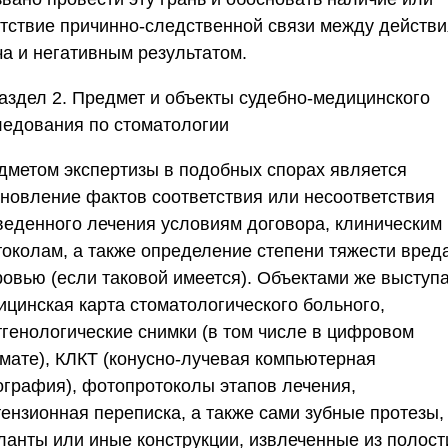
утствие причинно-следственной связи между действ
ча и негативным результатом.
аздел 2. Предмет и объекты судебно-медицинского
ледования по стоматологии
дметом экспертизы в подобных спорах является
ановление фактов соответствия или несоответствия
веденного лечения условиям договора, клиническим
токолам, а также определение степени тяжести вред
ровью (если таковой имеется). Объектами же выступ
ицинская карта стоматологического больного,
тгенологические снимки (в том числе в цифровом
мате), КЛКТ (конусно-лучевая компьютерная
ография), фотопротоколы этапов лечения,
тензионная переписка, а также сами зубные протезы,
ланты или иные конструкции, извлеченные из полост