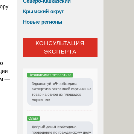
Северо-Кавказский
Крымский округ
Новые регионы
КОНСУЛЬТАЦИЯ
ЭКСПЕРТА
но
ции
Независимая экспертиза
ам —
Здравствуйте!Необходима
экспертиза рекламной картинки на
товар на одной из площадок
маркетпле...
Ольга
Добрый день!Необходимо
проведение по гражданскому делу