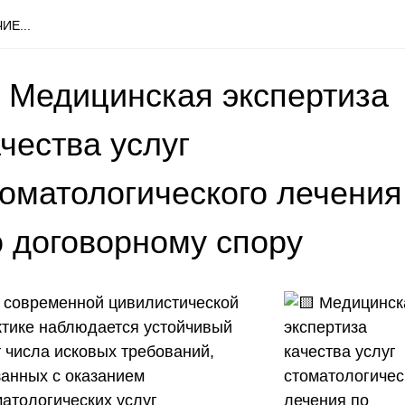
ИЕ...
 Медицинская экспертиза
чества услуг
томатологического лечения
о договорному спору
 современной цивилистической
ктике наблюдается устойчивый
т числа исковых требований,
занных с оказанием
матологических услуг