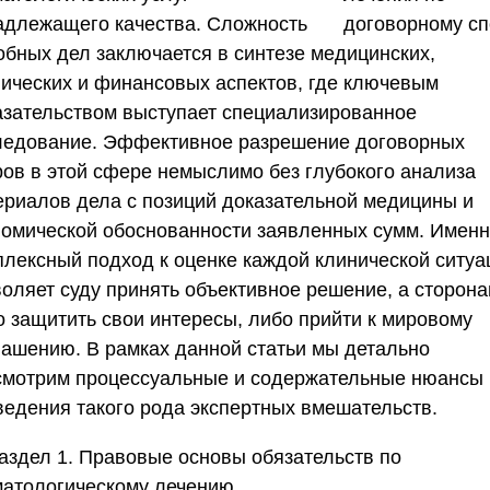
адлежащего качества. Сложность
обных дел заключается в синтезе медицинских,
нических и финансовых аспектов, где ключевым
азательством выступает специализированное
ледование. Эффективное разрешение договорных
ров в этой сфере немыслимо без глубокого анализа
ериалов дела с позиций доказательной медицины и
номической обоснованности заявленных сумм. Имен
плексный подход к оценке каждой клинической ситуа
воляет суду принять объективное решение, а сторон
о защитить свои интересы, либо прийти к мировому
лашению. В рамках данной статьи мы детально
смотрим процессуальные и содержательные нюансы
ведения такого рода экспертных вмешательств.
аздел 1. Правовые основы обязательств по
матологическому лечению