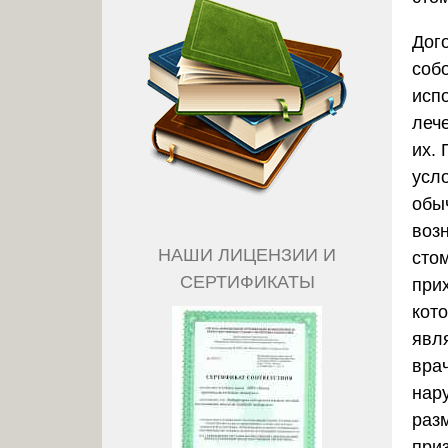
Дог
соб
исп
леч
их. 
усл
обы
воз
НАШИ ЛИЦЕНЗИИ И
сто
СЕРТИФИКАТЫ
при
кот
явл
вра
нар
раз
при