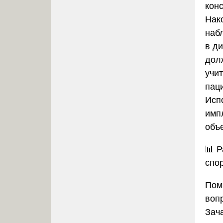
кон
Нак
наб
в д
дол
учи
пац
Исп
имп
объ
📊
Р
спо
Пом
воп
Зач