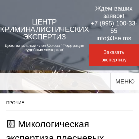
Skip
Ждем ваших
to
заявок!
ЦЕНТР
+7 (995) 100-33-
content
КРИМИНАЛИСТИЧЕСКИХ
55
ЭКСПЕРТИЗ
info@fse.ms
Действительный член Союза "Федерация
судебных экспертов"
Заказать
экспертизу
МЕНЮ
ПРОЧИЕ...
🟨 Микологическая
экспертиза плесневых