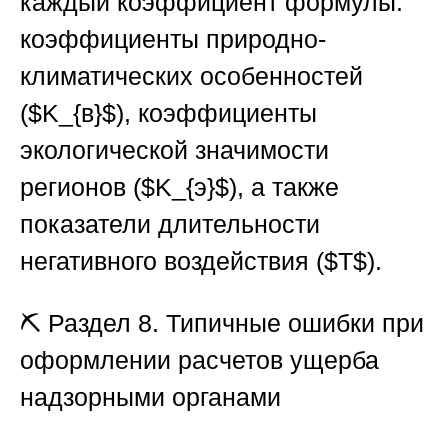
каждый коэффициент формулы:
коэффициенты природно-
климатических особенностей
(
$K_{в}$
), коэффициенты
экологической значимости
регионов (
$K_{э}$
), а также
показатели длительности
негативного воздействия (
$T$
).
⛏️
Раздел 8. Типичные ошибки при
оформлении расчетов ущерба
надзорными органами