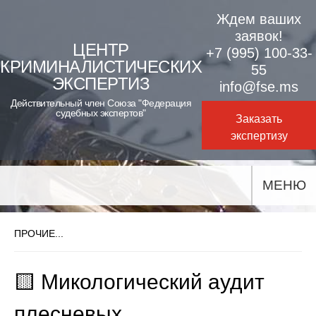
Skip
Ждем ваших
to
заявок!
ЦЕНТР
+7 (995) 100-33-
content
КРИМИНАЛИСТИЧЕСКИХ
55
ЭКСПЕРТИЗ
info@fse.ms
Действительный член Союза "Федерация
судебных экспертов"
Заказать
экспертизу
МЕНЮ
ПРОЧИЕ...
🟨 Микологический аудит
плесневых