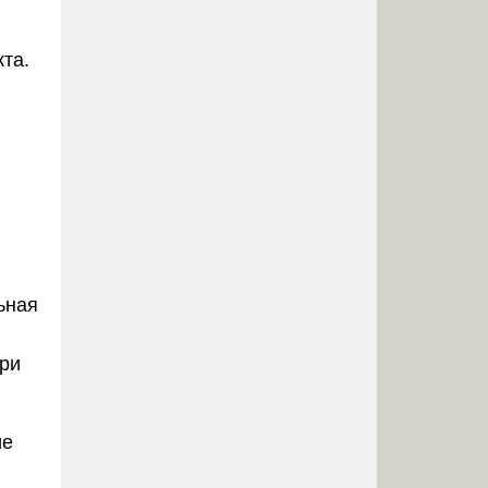
та.
ьная
при
ие