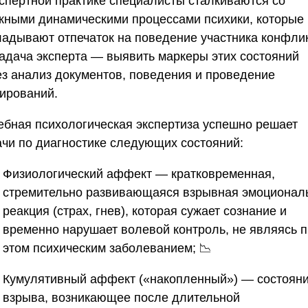
кспертной практике специалисты сталкиваются со
жными динамическими процессами психики, которые
ладывают отпечаток на поведение участника конфлик
 Задача эксперта — выявить маркеры этих состояний
ез анализ документов, поведения и проведение
тирований.
ебная психологическая экспертиза успешно решает
ачи по диагностике следующих состояний:
Физиологический аффект
— кратковременная,
стремительно развивающаяся взрывная эмоционал
реакция (страх, гнев), которая сужает сознание и
временно нарушает волевой контроль, не являясь 
этом психическим заболеванием; 📉
Кумулятивный аффект («накопленный»)
— состоян
взрыва, возникающее после длительной