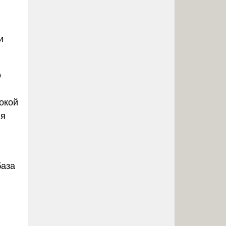
и
о
окой
ия
база