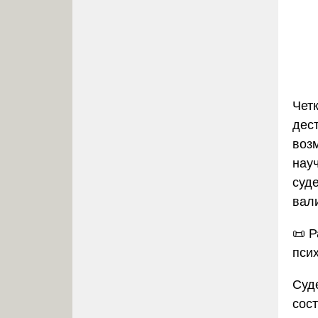
Чет
дес
воз
нау
суд
вал
📜
Р
пси
Суд
сос