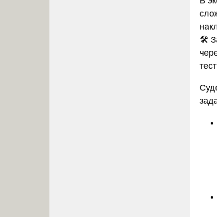
В э
сло
нак
🛠️
чер
тес
Суд
зад