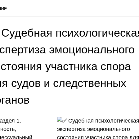
ИЕ...
 Судебная психологическа
кспертиза эмоционального
остояния участника спора
ля судов и следственных
рганов
аздел 1.
ность,
цессуальный