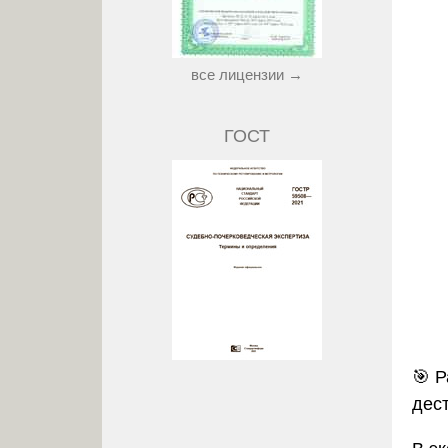
все лицензии →
ГОСТ
🎯
Р
дес