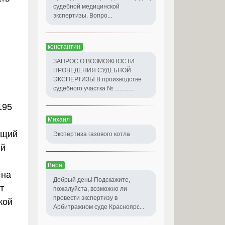
судебной медицинской
экспертизы. Вопро...
константин
ЗАПРОС О ВОЗМОЖНОСТИ
ПРОВЕДЕНИЯ СУДЕБНОЙ
ЭКСПЕРТИЗЫ В производстве
судебного участка № .............
195
Михаил
ящий
Экспертиза газового котла
ый
Вера
«на
Добрый день! Подскажите,
т
пожалуйста, возможно ли
провести экспертизу в
кой
Арбитражном суде Красноярс...