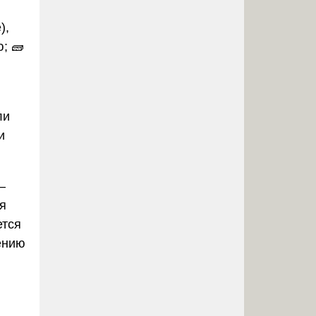
),
; 🧱
ли
и
—
я
ется
ению