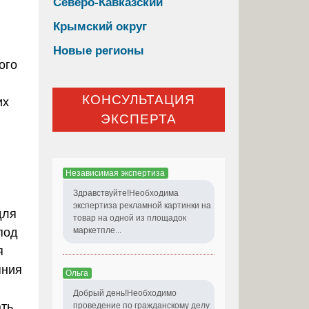
Северо-Кавказский
Крымский округ
Новые регионы
ого
КОНСУЛЬТАЦИЯ
их
ЭКСПЕРТА
Независимая экспертиза
Здравствуйте!Необходима
экспертиза рекламной картинки на
для
товар на одной из площадок
под
маркетпле...
я
яния
Ольга
Добрый день!Необходимо
ать
проведение по гражданскому делу