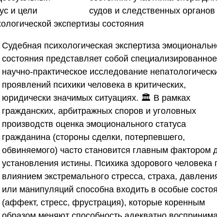
ус и цели
хологической экспертизы состояния
Судебная психологическая экспертиза эмоциональн
состояния представляет собой специализированное
научно-практическое исследование непатологическ
проявлений психики человека в критических,
юридически значимых ситуациях. 🏛️ В рамках
гражданских, арбитражных споров и уголовных
производств оценка эмоционального статуса
гражданина (стороны сделки, потерпевшего,
обвиняемого) часто становится главным фактором 
установления истины. Психика здорового человека 
влиянием экстремального стресса, страха, давлени
или манипуляций способна входить в особые состо
(аффект, стресс, фрустрация), которые коренным
образом меняют способность адекватно восприним