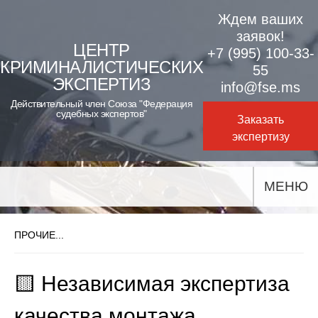
Skip
Ждем ваших
to
заявок!
ЦЕНТР
+7 (995) 100-33-
content
КРИМИНАЛИСТИЧЕСКИХ
55
ЭКСПЕРТИЗ
info@fse.ms
Действительный член Союза "Федерация
судебных экспертов"
Заказать
экспертизу
МЕНЮ
ПРОЧИЕ...
🟨 Независимая экспертиза
качества монтажа