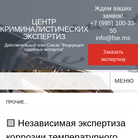
Skip
Ждем ваших
to
заявок!
ЦЕНТР
+7 (995) 100-33-
content
КРИМИНАЛИСТИЧЕСКИХ
55
ЭКСПЕРТИЗ
info@fse.ms
Действительный член Союза "Федерация
судебных экспертов"
Заказать
экспертизу
МЕНЮ
ПРОЧИЕ...
🟨 Независимая экспертиза
коррозии температурного