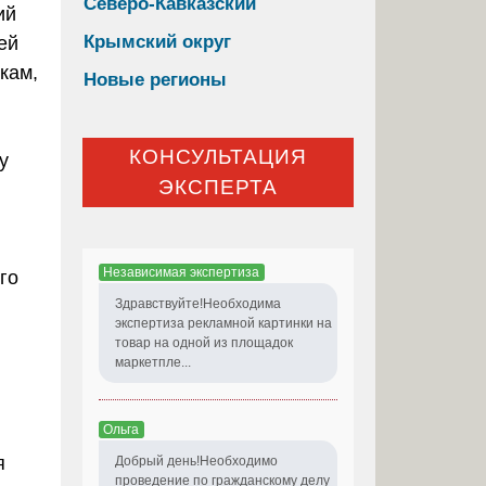
Северо-Кавказский
ий
Крымский округ
ей
кам,
Новые регионы
КОНСУЛЬТАЦИЯ
у
ЭКСПЕРТА
Независимая экспертиза
го
Здравствуйте!Необходима
экспертиза рекламной картинки на
товар на одной из площадок
маркетпле...
Ольга
я
Добрый день!Необходимо
проведение по гражданскому делу