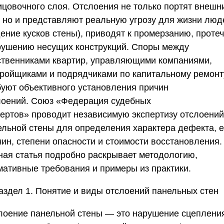
ицовочного слоя. Отслоения не только портят внешн
, но и представляют реальную угрозу для жизни люд
ение кусков стены), приводят к промерзанию, протеч
рушению несущих конструкций. Споры между
ственниками квартир, управляющими компаниями,
тройщиками и подрядчиками по капитальному ремонт
буют объективного установления причин
лоений.
Союз «Федерация судебных
пертов»
проводит независимую экспертизу отслоений
ельной стены для определения характера дефекта, е
чин, степени опасности и стоимости восстановления.
ная статья подробно раскрывает методологию,
мативные требования и примеры из практики.
аздел 1. Понятие и виды отслоений панельных стен
лоение панельной стены — это нарушение сцеплени