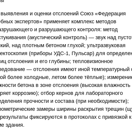
ны
 выявления и оценки отслоений
Союз «Федерация
ебных экспертов»
применяет комплекс методов
азрушающего и разрушающего контроля: метод
тукивания (акустический контроль) — звук над пусто
нкий, над плотным бетоном глухой; ультразвуковая
ектоскопия (приборы УДС-1, Пульсар) для определе
ниц отслоения и его глубины; тепловизионное
ледование — отслоения имеют иной температурный
мой более холодные, летом более тёплые); измерени
жности бетона в зоне отслоения (высокая влажность
оряет коррозию); отбор кернов для лабораторного
еделения прочности и состава (при необходимости);
рометрические замеры ширины раскрытия трещин (щу
 результаты фиксируются в протоколах с привязкой к
ме здания.