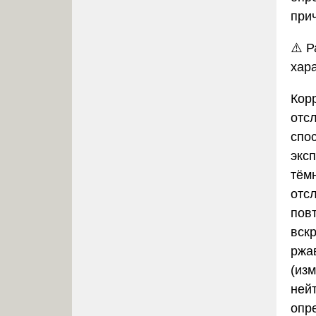
при
⚠️
Р
хар
Кор
отс
спо
экс
тём
отс
пов
вск
ржа
(из
ней
опре