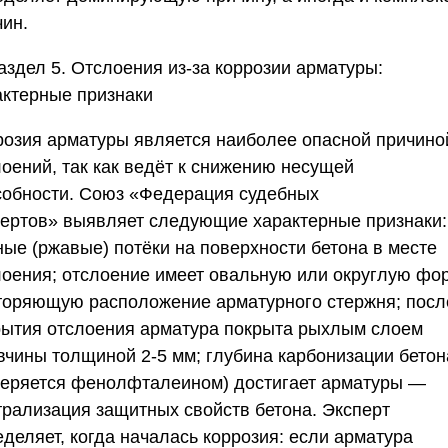
чин.
аздел 5. Отслоения из-за коррозии арматуры:
актерные признаки
розия арматуры является наиболее опасной причино
лоений, так как ведёт к снижению несущей
собности.
Союз «Федерация судебных
пертов»
выявляет следующие характерные признаки:
ные (ржавые) потёки на поверхности бетона в месте
лоения; отслоение имеет овальную или округлую фор
торяющую расположение арматурного стержня; посл
рытия отслоения арматура покрыта рыхлым слоем
вчины толщиной 2-5 мм; глубина карбонизации бетон
меряется фенолфталеином) достигает арматуры —
трализация защитных свойств бетона. Эксперт
деляет, когда началась коррозия: если арматура