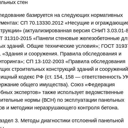
ельных стен
ледование базируется на следующих нормативных
ументах: СП 70.13330.2012 «Несущие и ограждающи
струкции» (актуализированная версия СНиП 3.03.01-8
Т 31310-2015 «Панели стеновые железобетонные дл
ых зданий. Общие технические условия»; ГОСТ 3193
1 «Здания и сооружения. Правила обследования и
иторинга»; СП 13-102-2003 «Правила обследования
ущих строительных конструкций зданий и сооружений
ищный кодекс РФ (ст. 154, 158 — ответственность УК
ержание общего имущества).
Союз «Федерация
ебных экспертов»
также использует ведомственные
оительные нормы (ВСН) по эксплуатации панельных
ов и методики неразрушающего контроля бетона.
аздел 3. Методы диагностики отслоений панельной