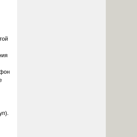
той
ния
 фон
е
п).