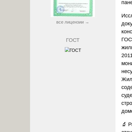
пан
Исс
все лицензии →
док
кон
ГОС
ГОСТ
жил
201
мон
нес
Жил
сод
суд
стр
дом
🔬
Р