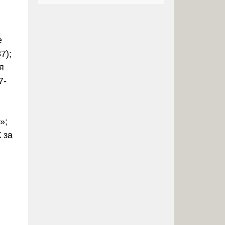
е
7);
я
7-
»;
 за