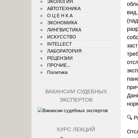
ЭКОЛОГИЯ
обл
АВТОТЕХНИКА
вид
О Ц Е Н К А
(пад
ЭКОНОМИКА
раз
ЛИНГВИСТИКА
соб
ИСКУССТВО
INTELLECT
зас
ЛАБОРАТОРИЯ
тре
РЕЦЕНЗИИ
отс
ПРОЧИЕ...
экс
Политика
пан
при
ВАКАНСИИ СУДЕБНЫХ
Дан
ЭКСПЕРТОВ
нор
🔍
Р
КУРС ЛЕКЦИЙ
Отс