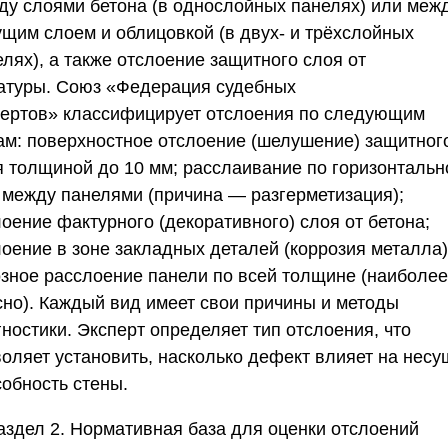
ду слоями бетона (в однослойных панелях) или меж
ущим слоем и облицовкой (в двух- и трёхслойных
лях), а также отслоение защитного слоя от
атуры.
Союз «Федерация судебных
пертов»
классифицирует отслоения по следующим
ам: поверхностное отслоение (шелушение) защитног
я толщиной до 10 мм; расслаивание по горизонталь
 между панелями (причина — разгерметизация);
оение фактурного (декоративного) слоя от бетона;
лоение в зоне закладных деталей (коррозия металла)
озное расслоение панели по всей толщине (наиболее
сно). Каждый вид имеет свои причины и методы
ностики. Эксперт определяет тип отслоения, что
воляет установить, насколько дефект влияет на нес
собность стены.
аздел 2. Нормативная база для оценки отслоений