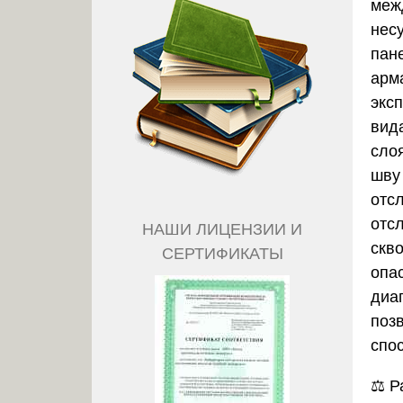
меж
нес
пане
арм
экс
вид
сло
шву
отсл
отс
НАШИ ЛИЦЕНЗИИ И
скв
СЕРТИФИКАТЫ
опа
диаг
поз
спо
⚖️
Р