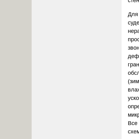
сте
Для
суд
нер
прос
зво
деф
гра
обс
(зи
вла
уск
опр
мик
Все
схе