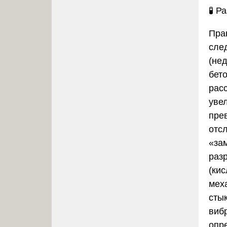
🧪
Ра
Пра
сле
(не
бет
рас
уве
пре
отс
«за
раз
(ки
мех
сты
вибр
опр