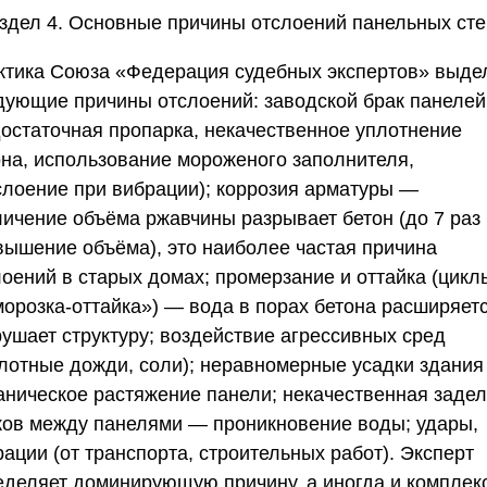
здел 4. Основные причины отслоений панельных сте
ктика
Союза «Федерация судебных экспертов»
выде
дующие причины отслоений: заводской брак панелей
достаточная пропарка, некачественное уплотнение
она, использование мороженого заполнителя,
слоение при вибрации); коррозия арматуры —
личение объёма ржавчины разрывает бетон (до 7 раз
вышение объёма), это наиболее частая причина
лоений в старых домах; промерзание и оттайка (цикл
морозка-оттайка») — вода в порах бетона расширяетс
рушает структуру; воздействие агрессивных сред
слотные дожди, соли); неравномерные усадки здани
аническое растяжение панели; некачественная задел
ков между панелями — проникновение воды; удары,
ации (от транспорта, строительных работ). Эксперт
еделяет доминирующую причину, а иногда и комплек