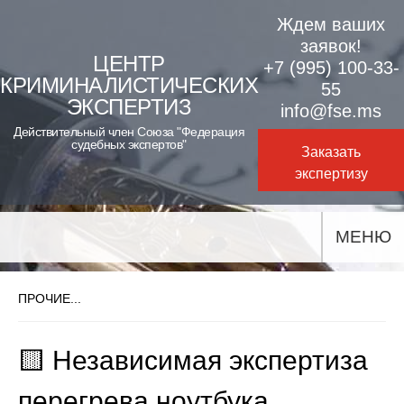
Skip
Ждем ваших
to
заявок!
ЦЕНТР
+7 (995) 100-33-
content
КРИМИНАЛИСТИЧЕСКИХ
55
ЭКСПЕРТИЗ
info@fse.ms
Действительный член Союза "Федерация
судебных экспертов"
Заказать
экспертизу
МЕНЮ
ПРОЧИЕ...
🟨 Независимая экспертиза
перегрева ноутбука