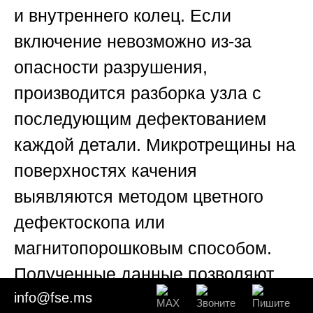
и внутреннего колец. Если
включение невозможно из-за
опасности разрушения,
производится разборка узла с
последующим дефектованием
каждой детали. Микротрещины на
поверхностях качения
выявляются методом цветного
дефектоскопа или
магнитопорошковым способом.
Полученные данные позволяют
info@fse.ms
спрогнозировать, сколько ещё