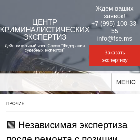
Skip
Ждем ваших
to
заявок!
ЦЕНТР
+7 (995) 100-33-
content
КРИМИНАЛИСТИЧЕСКИХ
55
ЭКСПЕРТИЗ
info@fse.ms
Действительный член Союза "Федерация
судебных экспертов"
Заказать
экспертизу
МЕНЮ
ПРОЧИЕ...
🟩 Независимая экспертиза
после ремонта с позиции