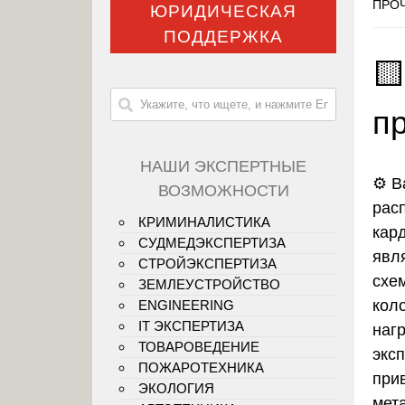
ПРОЧ
ЮРИДИЧЕСКАЯ
ПОДДЕРЖКА

п
НАШИ ЭКСПЕРТНЫЕ
⚙️ 
ВОЗМОЖНОСТИ
рас
КРИМИНАЛИСТИКА
кар
СУДМЕДЭКСПЕРТИЗА
явл
СТРОЙЭКСПЕРТИЗА
схе
ЗЕМЛЕУСТРОЙСТВО
кол
ENGINEERING
IT ЭКСПЕРТИЗА
наг
ТОВАРОВЕДЕНИЕ
экс
ПОЖАРОТЕХНИКА
при
ЭКОЛОГИЯ
мет