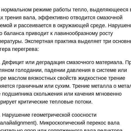
 В нормальном режиме работы тепло, выделяющееся 
ах трения вала, эффективно отводится смазочной
темой и рассеивается в окружающей среде. Нарушен
го баланса приводит к лавинообразному росту
пературы. Экспертная практика выделяет три основн
гера перегрева:
. Дефицит или деградация смазочного материала.
П
ляном голодании, падении давления в системе или
ере маслом вязкостных свойств жидкостное трение
няется граничным или сухим. Трение металла о мета
е подшипника скольжения или качения мгновенно
ерирует критические тепловые потоки.
. Нарушение геометрической соосности
алайalignment).
Микроскопический перекос вала
осительно опор или сопряженного вала редуктора