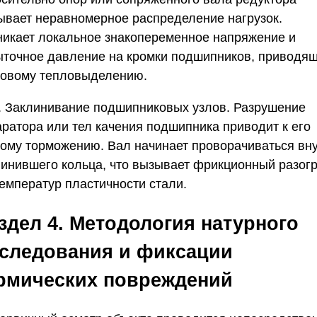
ывает неравномерное распределение нагрузок.
никает локальное знакопеременное напряжение и
ыточное давление на кромки подшипников, приводящ
говому тепловыделению.
. Заклинивание подшипниковых узлов.
Разрушение
аратора или тел качения подшипника приводит к его
кому торможению. Вал начинает проворачиваться вн
линившего кольца, что вызывает фрикционный разог
температур пластичности стали.
здел 4. Методология натурного
следования и фиксации
рмических повреждений