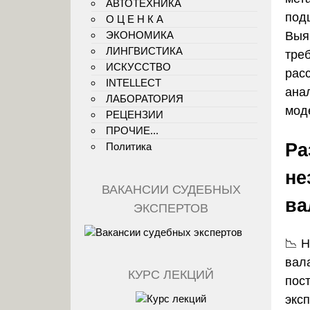
АВТОТЕХНИКА
под
О Ц Е Н К А
ЭКОНОМИКА
Выя
ЛИНГВИСТИКА
тре
ИСКУССТВО
рас
INTELLECT
анал
ЛАБОРАТОРИЯ
мод
РЕЦЕНЗИИ
ПРОЧИЕ...
Ра
Политика
не
ВАКАНСИИ СУДЕБНЫХ
ва
ЭКСПЕРТОВ
📉 
вал
КУРС ЛЕКЦИЙ
пос
экс