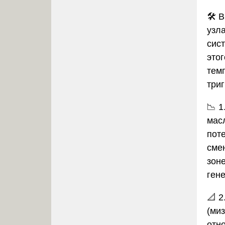
🛠️
узл
сис
это
тем
триг
📉
1
мас
пот
сме
зон
ген
📐
2
(миз
отн