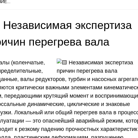
ИЕ...
 Независимая экспертиза
ричин перегрева вала
Валы (коленчатые,
пределительные,
данные, валы редукторов, турбин и насосных агрегат
яются критически важными элементами кинематичес
м, передающими крутящий момент и воспринимающ
оссальные динамические, циклические и знаковые
рузки. Локальный или общий перегрев вала в процес
плуатации — это опаснейший аварийный режим, кот
водит к резкому падению прочностных характеристик
алла, пластическим деформациям, разрушению