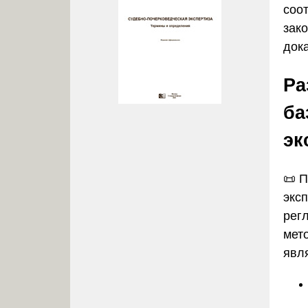
соо
зак
дока
Ра
ба
эк
📜 
экс
рег
мет
явл