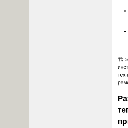
🏗️
инст
тех
рем
Ра
те
пр