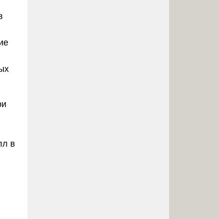
в
ие
ых
ри
лл в