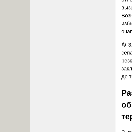
выз
Воз
изб
оча
🔄
3
сеп
рез
зак
до 
Ра
об
те