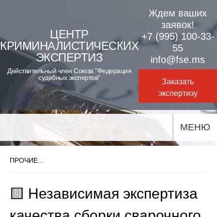
Skip
Ждем ваших
to
заявок!
ЦЕНТР
+7 (995) 100-33-
content
КРИМИНАЛИСТИЧЕСКИХ
55
ЭКСПЕРТИЗ
info@fse.ms
Действительный член Союза "Федерация
судебных экспертов"
Заказать
экспертизу
МЕНЮ
ПРОЧИЕ...
🟨 Независимая экспертиза
качества сборки сварочного