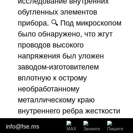
исследование внутренних
обугленных элементов
прибора. 🔍 Под микроскопом
было обнаружено, что жгут
проводов высокого
напряжения был уложен
заводом-изготовителем
вплотную к острому
необработанному
металлическому краю
внутреннего ребра жесткости
корпуса. 📐 Из-за естественной
info@fse.ms
вибрации при работе