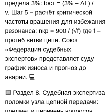
предела 3%:
tост
= (3% – ΔL) /
v.
Шаг 5
– расчёт критической
частоты вращения для избежания
резонанса:
nкр
= 900 / (√f) где
f
–
прогиб ветви цепи.
Союз
«Федерация судебных
экспертов»
представляет суду
график износа и прогноз до
аварии. 💻
🟨 Раздел 8. Судебная экспертиза
поломки узла цепной передачи:
предмет и перечень вопросов