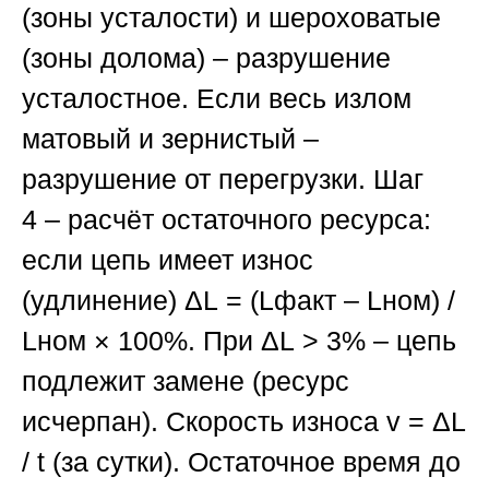
(зоны усталости) и шероховатые
(зоны долома) – разрушение
усталостное. Если весь излом
матовый и зернистый –
разрушение от перегрузки.
Шаг
4
– расчёт остаточного ресурса:
если цепь имеет износ
(удлинение)
ΔL
= (Lфакт – Lном) /
Lном × 100%. При
ΔL
> 3% – цепь
подлежит замене (ресурс
исчерпан). Скорость износа
v
= ΔL
/ t (за сутки). Остаточное время до