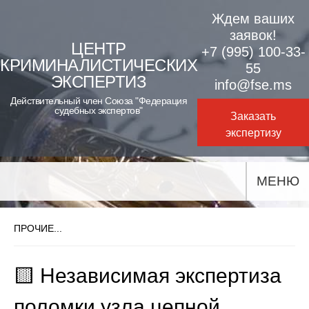
Skip
Ждем ваших
to
заявок!
ЦЕНТР
+7 (995) 100-33-
content
КРИМИНАЛИСТИЧЕСКИХ
55
ЭКСПЕРТИЗ
info@fse.ms
Действительный член Союза "Федерация
судебных экспертов"
Заказать
экспертизу
МЕНЮ
ПРОЧИЕ...
🟨 Независимая экспертиза
поломки узла цепной