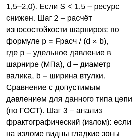
1,5–2,0). Если
S < 1,5
– ресурс
снижен.
Шаг 2
– расчёт
износостойкости шарниров: по
формуле
p = Fрасч / (d × b)
,
где
p
– удельное давление в
шарнире (МПа),
d
– диаметр
валика,
b
– ширина втулки.
Сравнение с допустимым
давлением для данного типа цепи
(по ГОСТ).
Шаг 3
– анализ
фрактографический (излом): если
на изломе видны гладкие зоны