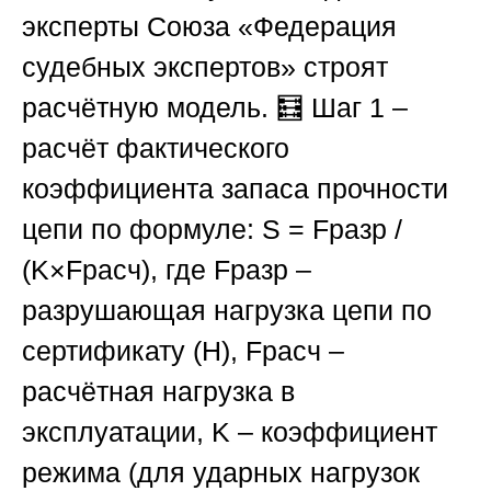
эксперты
Союза «Федерация
судебных экспертов»
строят
расчётную модель. 🧮
Шаг 1
–
расчёт фактического
коэффициента запаса прочности
цепи по формуле:
S = Fразр /
(K×Fрасч)
, где
Fразр
–
разрушающая нагрузка цепи по
сертификату (Н),
Fрасч
–
расчётная нагрузка в
эксплуатации,
K
– коэффициент
режима (для ударных нагрузок