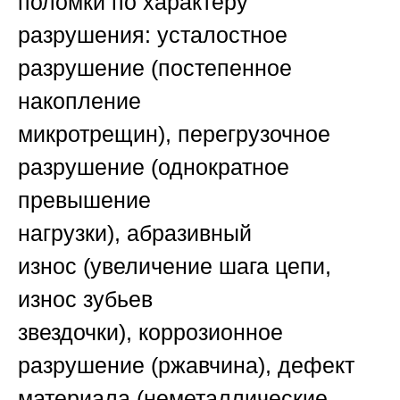
поломки по характеру
разрушения:
усталостное
разрушение
(постепенное
накопление
микротрещин),
перегрузочное
разрушение
(однократное
превышение
нагрузки),
абразивный
износ
(увеличение шага цепи,
износ зубьев
звездочки),
коррозионное
разрушение
(ржавчина),
дефект
материала
(неметаллические