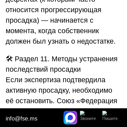
относится прогрессирующая
просадка) — начинается с
момента, когда собственник
должен был узнать о недостатке.
🛠️
Раздел 11. Методы устранения
последствий просадки
Если экспертиза подтвердила
активную просадку, необходимо
её остановить.
Союз «Федерация
судебных экспертов»
рекомендует
info@fse.ms
следующие инженерные решения