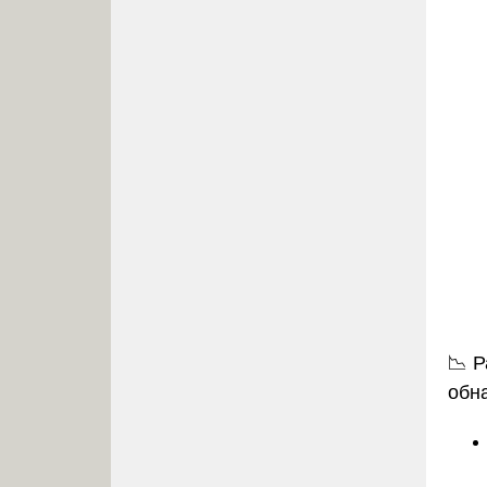
📉
Р
обн