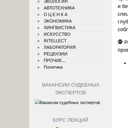
ЭКОЛОГИЯ
и б
АВТОТЕХНИКА
спе
О Ц Е Н К А
ЭКОНОМИКА
глу
ЛИНГВИСТИКА
соб
ИСКУССТВО
INTELLECT
🕵️
Р
ЛАБОРАТОРИЯ
про
РЕЦЕНЗИИ
ПРОЧИЕ...
Политика
ВАКАНСИИ СУДЕБНЫХ
ЭКСПЕРТОВ
КУРС ЛЕКЦИЙ