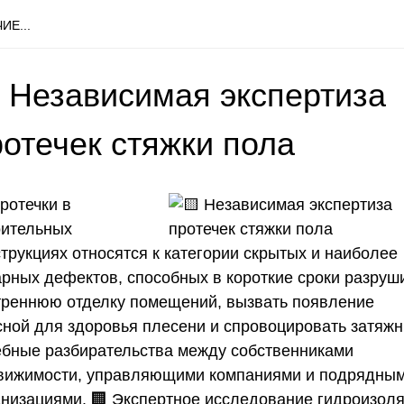
ИЕ...
 Независимая экспертиза
ротечек стяжки пола
ротечки в
оительных
трукциях относятся к категории скрытых и наиболее
арных дефектов, способных в короткие сроки разруш
треннюю отделку помещений, вызвать появление
сной для здоровья плесени и спровоцировать затяж
ебные разбирательства между собственниками
вижимости, управляющими компаниями и подрядны
анизациями. 🏢 Экспертное исследование гидроизол