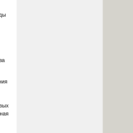
оды
за
ния
евых
рная