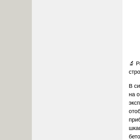
🔬
Р
стр
В с
на 
экс
отоб
при
шка
бет