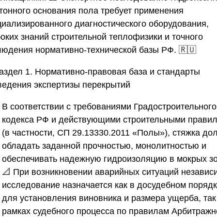
етонного основания пола требует применения
циализированного диагностического оборудования,
боких знаний строительной теплофизики и точного
людения нормативно-технической базы РФ. 🇷🇺
аздел 1. Нормативно-правовая база и стандарты
ведения экспертизы перекрытий
В соответствии с требованиями Градостроительного
кодекса РФ и действующими строительными прави
(в частности, СП 29.13330.2011 «Полы»), стяжка до
обладать заданной прочностью, монолитностью и
обеспечивать надежную гидроизоляцию в мокрых зо
📐 При возникновении аварийных ситуаций независ
исследование назначается как в досудебном поряд
для установления виновника и размера ущерба, так
рамках судебного процесса по правилам Арбитражн