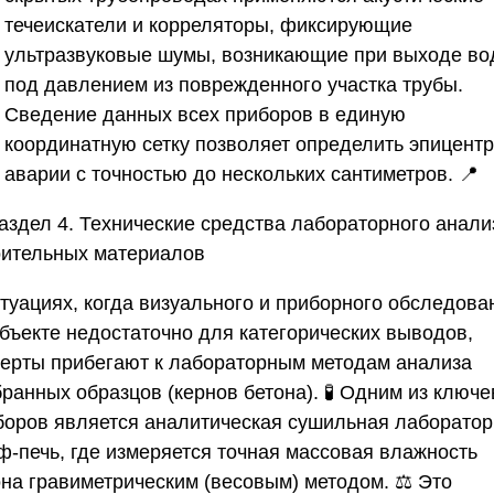
течеискатели и корреляторы, фиксирующие
ультразвуковые шумы, возникающие при выходе в
под давлением из поврежденного участка трубы.
Сведение данных всех приборов в единую
координатную сетку позволяет определить эпицентр
аварии с точностью до нескольких сантиметров. 📍
аздел 4. Технические средства лабораторного анали
оительных материалов
итуациях, когда визуального и приборного обследова
объекте недостаточно для категорических выводов,
перты прибегают к лабораторным методам анализа
ранных образцов (кернов бетона). 🧪 Одним из ключ
боров является аналитическая сушильная лаборато
ф-печь, где измеряется точная массовая влажность
она гравиметрическим (весовым) методом. ⚖️ Это