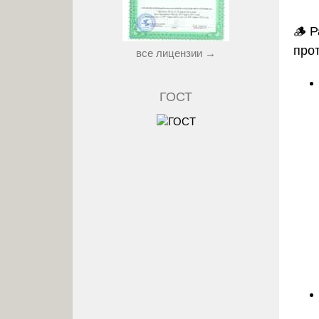
🪵
Р
про
все лицензии →
ГОСТ