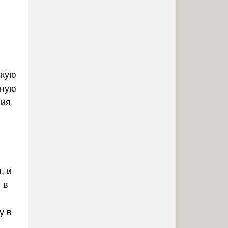
скую
чную
ния
, и
 в
у в