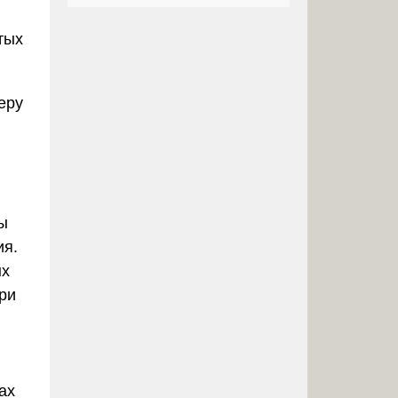
тых
еру
ы
ия.
ых
ри
ах