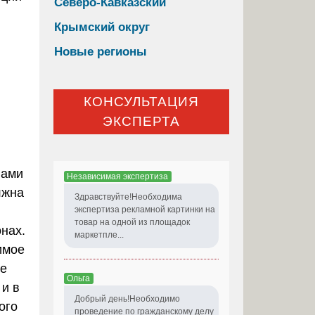
Северо-Кавказский
Крымский округ
Новые регионы
КОНСУЛЬТАЦИЯ
ЭКСПЕРТА
лами
Независимая экспертиза
лжна
Здравствуйте!Необходима
экспертиза рекламной картинки на
товар на одной из площадок
нах.
маркетпле...
имое
ке
Ольга
 и в
Добрый день!Необходимо
ого
проведение по гражданскому делу