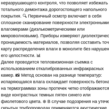
неразрушающего контроля, что позволяет избежать
тотального демонтажа дорогостоящего напольного
покрытия. 🔍 Первичный осмотр включает в себя
сплошное сканирование поверхности электронными
влагомерами (диэлькометрическими или
микроволновыми). Приборы измеряют диэлектриче
проницаемость материалов, позволяя составить то
карту распределения влаги в монолите без наруше
его целостности. 📊
Далее проводится тепловизионная съемка с
использованием откалиброванных инфракрасных
камер. 📸 Метод основан на разнице температур:
испаряющаяся влага охлаждает поверхность бетона
на термограммах зоны протечек четко отображаются
виде контрастных темных пятен синего или
фиолетового цвета. ❄️ В случае подозрения на утечк
скрытых трубопроводах применяются акустические