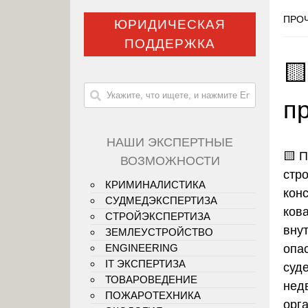
ПРОЧ
ЮРИДИЧЕСКАЯ
ПОДДЕРЖКА

п
НАШИ ЭКСПЕРТНЫЕ
🟨
П
ВОЗМОЖНОСТИ
стр
КРИМИНАЛИСТИКА
конс
СУДМЕДЭКСПЕРТИЗА
ков
СТРОЙЭКСПЕРТИЗА
вну
ЗЕМЛЕУСТРОЙСТВО
опа
ENGINEERING
IT ЭКСПЕРТИЗА
суд
ТОВАРОВЕДЕНИЕ
нед
ПОЖАРОТЕХНИКА
орг