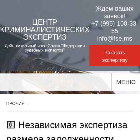
Skip
Ждем ваших
to
заявок!
ЦЕНТР
+7 (995) 100-33-
content
КРИМИНАЛИСТИЧЕСКИХ
55
ЭКСПЕРТИЗ
info@fse.ms
Действительный член Союза "Федерация
судебных экспертов"
Заказать
экспертизу
МЕНЮ
ПРОЧИЕ...
🟨 Независимая экспертиза
размера задолженности