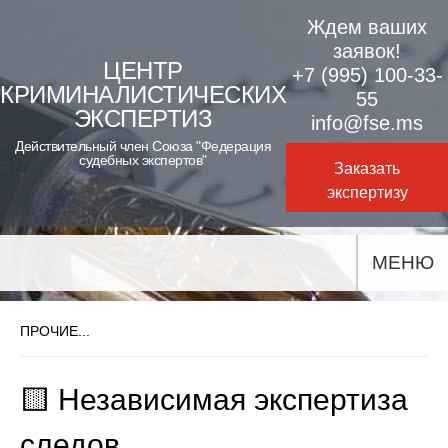
Skip
Ждем ваших
to
заявок!
ЦЕНТР
+7 (995) 100-33-
content
КРИМИНАЛИСТИЧЕСКИХ
55
ЭКСПЕРТИЗ
info@fse.ms
Действительный член Союза "Федерация
судебных экспертов"
Заказать
экспертизу
МЕНЮ
ПРОЧИЕ...
🟨 Независимая экспертиза
следов