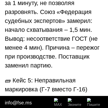
за 1 минуту, не позволяя
разровнять.
Союз «Федерация
судебных экспертов
» замерил:
начало схватывания – 1,5 мин.
Вывод: несоответствие ГОСТ (не
менее 4 мин). Причина – пережог
при производстве. Поставщик
заменил партию.
🧱 Кейс 5: Неправильная
маркировка (Г-7 вместо Г-16)
info@fse.ms
В документах значилась марка