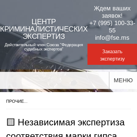
Skip
Ждем ваших
to
заявок!
ЦЕНТР
+7 (995) 100-33-
content
КРИМИНАЛИСТИЧЕСКИХ
55
ЭКСПЕРТИЗ
info@fse.ms
Действительный член Союза "Федерация
судебных экспертов"
Заказать
экспертизу
МЕНЮ
ПРОЧИЕ...
🟨 Независимая экспертиза
соответствия марки гипса