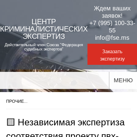
Skip
Ждем ваших
to
заявок!
ЦЕНТР
+7 (995) 100-33-
content
КРИМИНАЛИСТИЧЕСКИХ
55
ЭКСПЕРТИЗ
info@fse.ms
Действительный член Союза "Федерация
судебных экспертов"
Заказать
экспертизу
МЕНЮ
ПРОЧИЕ...
🟨 Независимая экспертиза
соответствия проекту пвх-