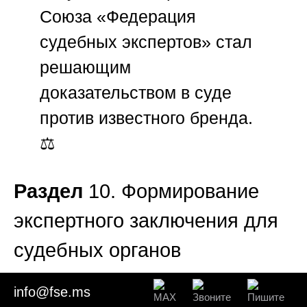
Союза «Федерация
судебных экспертов»
стал
решающим
доказательством в суде
против известного бренда.
⚖️
Раздел
10. Формирование
экспертного заключения для
судебных органов
info@fse.ms
Результатом работы становится