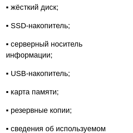
▪️ жёсткий диск;
▪️ SSD-накопитель;
▪️ серверный носитель
информации;
▪️ USB-накопитель;
▪️ карта памяти;
▪️ резервные копии;
▪️ сведения об используемом