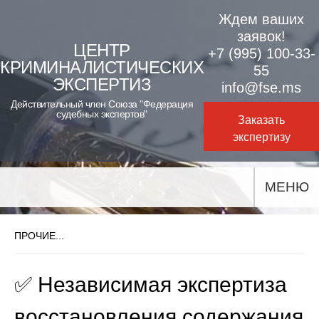
Skip
Ждем ваших
to
заявок!
ЦЕНТР
+7 (995) 100-33-
content
КРИМИНАЛИСТИЧЕСКИХ
55
ЭКСПЕРТИЗ
info@fse.ms
Действительный член Союза "Федерация
судебных экспертов"
Заказать
экспертизу
МЕНЮ
ПРОЧИЕ...
✅ Независимая экспертиза
восстановления содержания