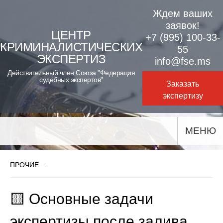
Skip
Ждем ваших
to
заявок!
ЦЕНТР
+7 (995) 100-33-
content
КРИМИНАЛИСТИЧЕСКИХ
55
ЭКСПЕРТИЗ
info@fse.ms
Действительный член Союза "Федерация
судебных экспертов"
Заказать
экспертизу
МЕНЮ
ПРОЧИЕ...
🟨 Основные задачи
экспертизы после залива