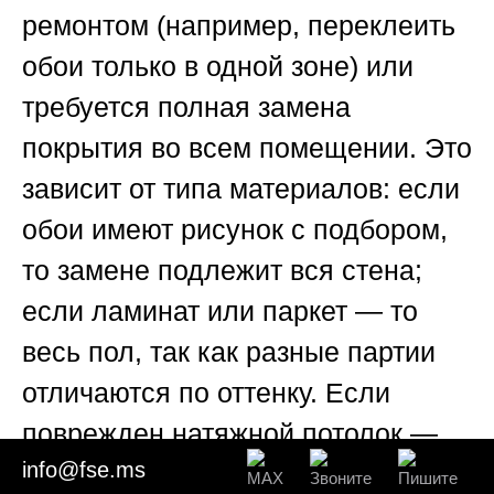
ремонтом (например, переклеить
обои только в одной зоне) или
требуется полная замена
покрытия во всем помещении. Это
зависит от типа материалов: если
обои имеют рисунок с подбором,
то замене подлежит вся стена;
если ламинат или паркет — то
весь пол, так как разные партии
отличаются по оттенку. Если
поврежден натяжной потолок —
info@fse.ms
он обычно заменяется целиком,