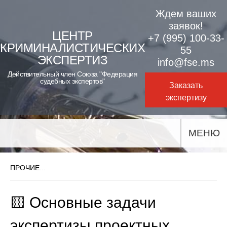
Skip
Ждем ваших
to
заявок!
ЦЕНТР
+7 (995) 100-33-
content
КРИМИНАЛИСТИЧЕСКИХ
55
ЭКСПЕРТИЗ
info@fse.ms
Действительный член Союза "Федерация
судебных экспертов"
Заказать
экспертизу
МЕНЮ
ПРОЧИЕ...
🟨 Основные задачи
экспертизы проектных