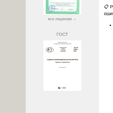
📋 
оши
все лицензии →
ГОСТ