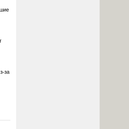
ьшие
т
з-за