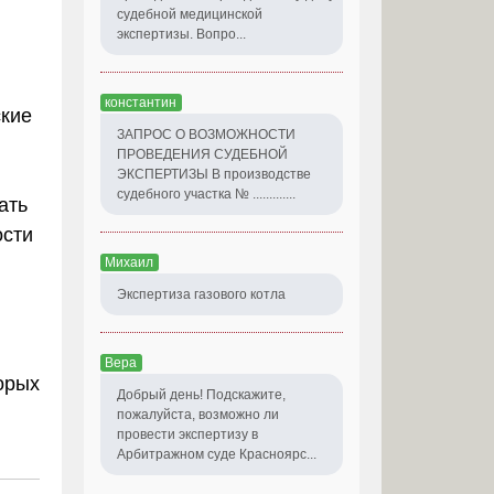
судебной медицинской
экспертизы. Вопро...
константин
ские
ЗАПРОС О ВОЗМОЖНОСТИ
ПРОВЕДЕНИЯ СУДЕБНОЙ
ЭКСПЕРТИЗЫ В производстве
судебного участка № .............
ать
ости
Михаил
Экспертиза газового котла
Вера
орых
Добрый день! Подскажите,
пожалуйста, возможно ли
провести экспертизу в
Арбитражном суде Красноярс...