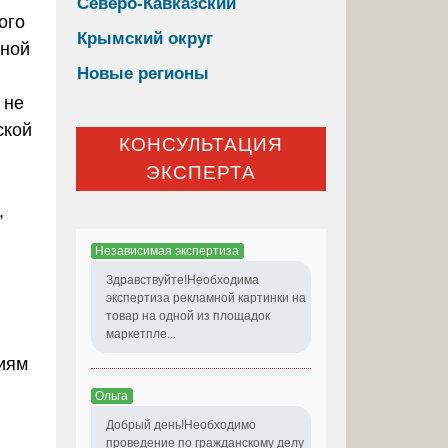
Северо-Кавказский
ого
Крымский округ
жной
Новые регионы
 не
ской
КОНСУЛЬТАЦИЯ
ЭКСПЕРТА
,
Независимая экспертиза
Здравствуйте!Необходима
экспертиза рекламной картинки на
товар на одной из площадок
маркетпле...
иям
Ольга
Добрый день!Необходимо
проведение по гражданскому делу