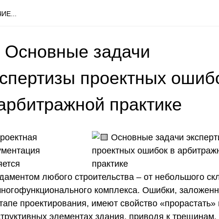
ИЕ...
 Основные задачи
кспертизы проектных ошиб
 арбитражной практике
Проектная
ументация
яется
даментом любого строительства – от небольшого ск
многофункционального комплекса. Ошибки, заложен
этапе проектирования, имеют свойство «прорастать» 
структивных элементах здания, приводя к трещинам,