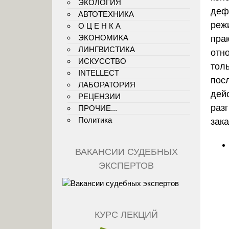
ЭКОЛОГИЯ
деф
АВТОТЕХНИКА
реж
О Ц Е Н К А
ЭКОНОМИКА
пра
ЛИНГВИСТИКА
отн
ИСКУССТВО
тол
INTELLECT
пос
ЛАБОРАТОРИЯ
дей
РЕЦЕНЗИИ
раз
ПРОЧИЕ...
Политика
зак
ВАКАНСИИ СУДЕБНЫХ
ЭКСПЕРТОВ
КУРС ЛЕКЦИЙ