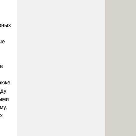
рных
ые
 в
акже
жду
ными
му,
х