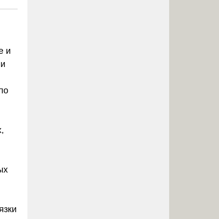
е и
ии
по
,
ых
язки