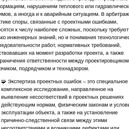
ормациям, нарушениям теплового или гидравлическ
имов, а иногда и к аварийным ситуациям. В арбитра
ктике споры, связанные с проектными ошибками,
осятся к числу наиболее сложных, поскольку требуют
ько инженерных знаний, но и понимания технологиче
ледовательности работ, нормативных требований,
ствовавших на момент разработки проекта, а также
граничения ответственности между проектировщиком
азчиком, подрядчиком и технадзором.
🧩 Экспертиза проектных ошибок – это специальное
комплексное исследование, направленное на
выявление несоответствий в проектных решениях
действующим нормам, физическим законам и услов
эксплуатации объекта, а также на установление
причинно-следственной связи между этими
несоответствиями и возникшими дефектами или