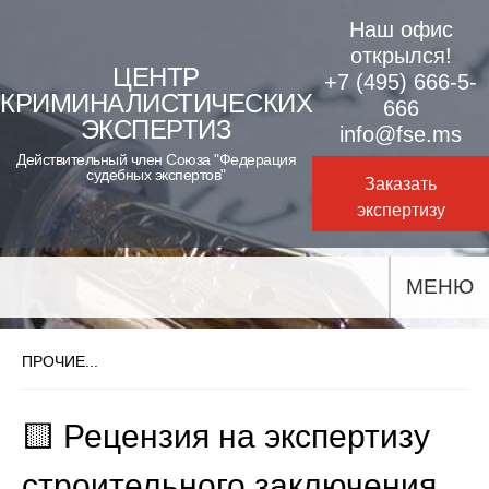
Skip
Наш офис
to
открылся!
ЦЕНТР
+7 (495) 666-5-
content
КРИМИНАЛИСТИЧЕСКИХ
666
ЭКСПЕРТИЗ
info@fse.ms
Действительный член Союза "Федерация
судебных экспертов"
Заказать
экспертизу
МЕНЮ
ПРОЧИЕ...
🟨 Рецензия на экспертизу
строительного заключения