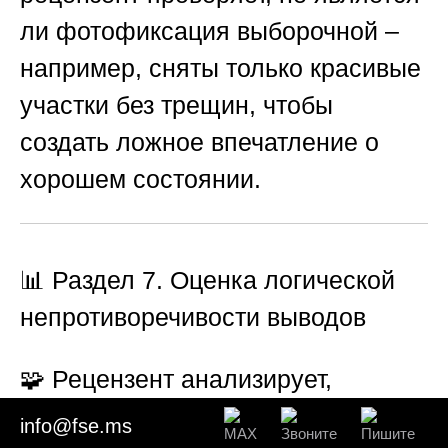
ли фотофиксация выборочной –
например, сняты только красивые
участки без трещин, чтобы
создать ложное впечатление о
хорошем состоянии.
📊 Раздел 7. Оценка логической
непротиворечивости выводов
🧩 Рецензент анализирует,
вытекают ли выводы эксперта из
info@fse.ms