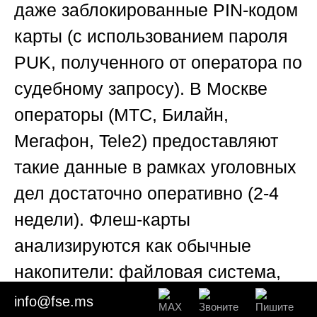
даже заблокированные PIN-кодом
карты (с использованием пароля
PUK, полученного от оператора по
судебному запросу). В Москве
операторы (МТС, Билайн,
Мегафон, Tele2) предоставляют
такие данные в рамках уголовных
дел достаточно оперативно (2-4
недели). Флеш-карты
анализируются как обычные
накопители: файловая система,
удалённые файлы, метаданные.
info@fse.ms