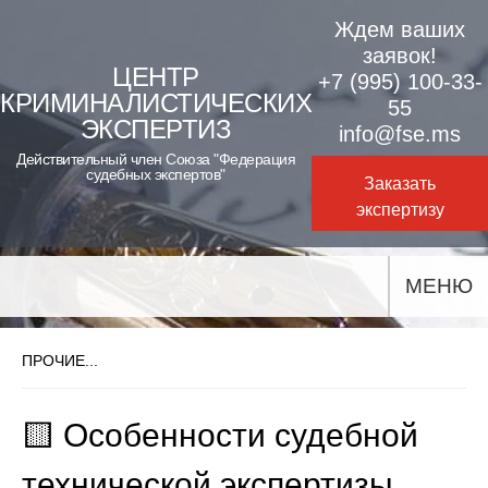
Skip
Ждем ваших
to
заявок!
ЦЕНТР
+7 (995) 100-33-
content
КРИМИНАЛИСТИЧЕСКИХ
55
ЭКСПЕРТИЗ
info@fse.ms
Действительный член Союза "Федерация
судебных экспертов"
Заказать
экспертизу
МЕНЮ
ПРОЧИЕ...
🟨 Особенности судебной
технической экспертизы