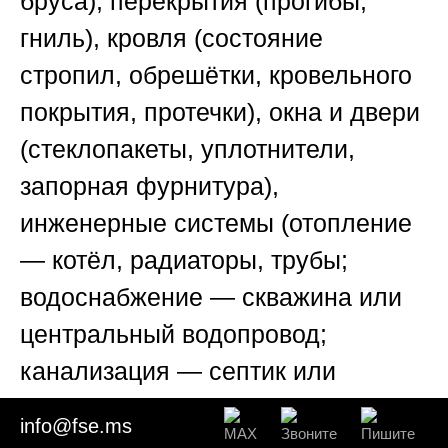
бруса), перекрытия (прогибы,
гниль), кровля (состояние
стропил, обрешётки, кровельного
покрытия, протечки), окна и двери
(стеклопакеты, уплотнители,
запорная фурнитура),
инженерные системы (отопление
— котёл, радиаторы, трубы;
водоснабжение — скважина или
центральный водопровод;
канализация — септик или
центральная; электрика — щиток,
info@fse.ms
проводка, счётчик). Каждый