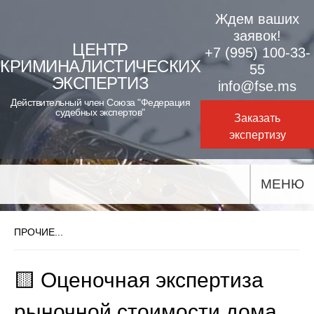
Skip
Ждем ваших
to
заявок!
ЦЕНТР
+7 (995) 100-33-
content
КРИМИНАЛИСТИЧЕСКИХ
55
ЭКСПЕРТИЗ
info@fse.ms
Действительный член Союза "Федерация
судебных экспертов"
Заказать
экспертизу
МЕНЮ
ПРОЧИЕ...
🟨 Оценочная экспертиза
рыночной стоимости дома