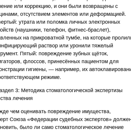
нение или коррекцию, и они были возвращены с
щинами, отсутствием элементов или деформацией.
вертый: утрата или поломка личных электронных
ойств (наушники, телефон, фитнес-браслет),
авленных на прикроватной тумбе, на которые пролил
инфицирующий раствор или уронили тяжелый
трумент. Пятый: повреждение зубных щёток,
игаторов, флоссов, принесённых пациентом для
онстрации гигиены, — например, их автоклавирован
оответствующем режиме.
аздел 3: Методика стоматологической экспертизы
ества лечения
жде чем оценивать повреждение имущества,
перт
Союза «Федерации судебных экспертов»
долже
ановить, было ли само стоматологическое лечение