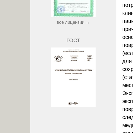
пот
кли
пац
все лицензии →
прич
осн
ГОСТ
пов
(ес
для 
сох
(ста
мес
Экс
экс
пов
сле
мед