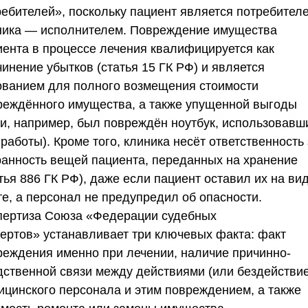
ребителей»
, поскольку пациент является потребителе
ника — исполнителем. Повреждение имущества
иента в процессе лечения квалифицируется как
инение убытков (статья 15 ГК РФ) и является
ованием для полного возмещения стоимости
реждённого имущества, а также упущенной выгоды
ли, например, был повреждён ноутбук, использовавш
работы). Кроме того, клиника несёт ответственность 
ранность вещей пациента, переданных на хранение
тья 886 ГК РФ), даже если пациент оставил их на ви
те, а персонал не предупредил об опасности.
пертиза
Союза «Федерации судебных
пертов»
устанавливает три ключевых факта: факт
реждения именно при лечении, наличие причинно-
дственной связи между действиями (или бездействи
ицинского персонала и этим повреждением, а также