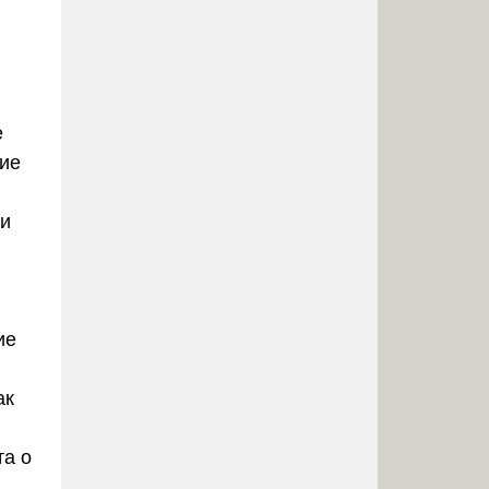
е
кие
щи
ие
ак
та о