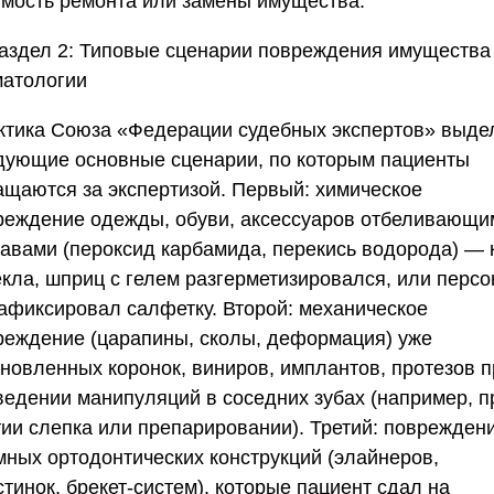
имость ремонта или замены имущества.
аздел 2: Типовые сценарии повреждения имущества
матологии
ктика
Союза «Федерации судебных экспертов»
выде
дующие основные сценарии, по которым пациенты
ащаются за экспертизой. Первый: химическое
реждение одежды, обуви, аксессуаров отбеливающи
тавами (пероксид карбамида, перекись водорода) — 
екла, шприц с гелем разгерметизировался, или перс
зафиксировал салфетку. Второй: механическое
реждение (царапины, сколы, деформация) уже
ановленных коронок, виниров, имплантов, протезов п
ведении манипуляций в соседних зубах (например, п
тии слепка или препарировании). Третий: поврежден
мных ортодонтических конструкций (элайнеров,
тинок, брекет-систем), которые пациент сдал на