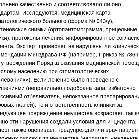
олнено качественно и соответствовало ли оно
ндартам. Исследуются: медицинская карта
матологического больного (форма № 043/у),
тгеновские снимки (ортопантомограмма, прицельные
мки), протоколы лечения, информированное согласи
иента. Эксперт проверяет, не нарушены ли клиничес
омендации
Минздрава РФ
(например, Приказ № 786н
 утверждении Порядка оказания медицинской помо
ослому населению при стоматологических
олеваниях»). Если лечение было проведено с
ушениями (неправильно подобрана капа, избыточно
ессивный отбеливатель, непоказанное препарирован
овых тканей), то и ответственность клиники за
ледующее повреждение имущества возрастает, так к
нно эти нарушения создали условия для инцидента.
перт также оценивает, предупреждал ли врач пациен
можных рисках для имущества (например, «наденьте