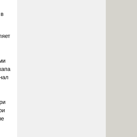
 в
ляет
ми
капа
онал
ри
ри
ие