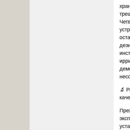
хра
тре
Чет
устр
ост
дез
инс
ирр
дем
нес
🔬
Р
кач
Пре
экс
уст