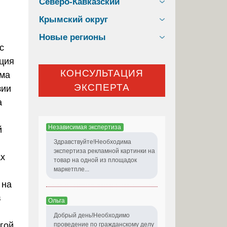
Северо-Кавказский
Крымский округ
Новые регионы
с
ация
КОНСУЛЬТАЦИЯ
ьма
ЭКСПЕРТА
зии
а
я
Независимая экспертиза
й
Здравствуйте!Необходима
экспертиза рекламной картинки на
ах
товар на одной из площадок
маркетпле...
 на
в
Ольга
Добрый день!Необходимо
гой
проведение по гражданскому делу