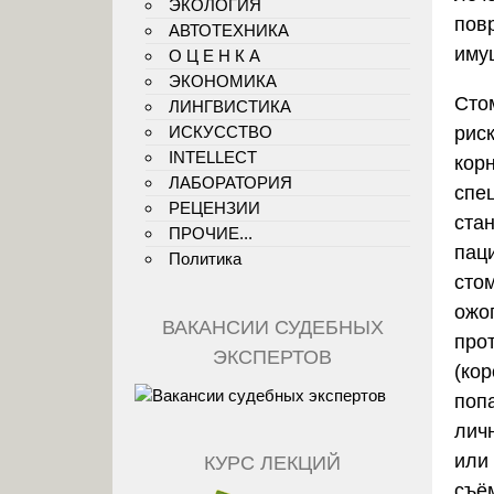
ЭКОЛОГИЯ
пов
АВТОТЕХНИКА
иму
О Ц Е Н К А
ЭКОНОМИКА
Сто
ЛИНГВИСТИКА
рис
ИСКУССТВО
INTELLECT
кор
ЛАБОРАТОРИЯ
спе
РЕЦЕНЗИИ
ста
ПРОЧИЕ...
пац
Политика
сто
ожо
ВАКАНСИИ СУДЕБНЫХ
про
ЭКСПЕРТОВ
(кор
поп
лич
или
КУРС ЛЕКЦИЙ
съё