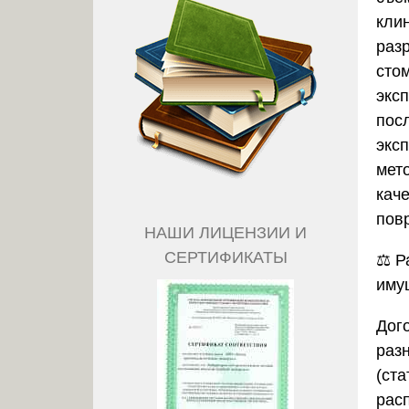
кли
раз
сто
эксп
пос
экс
мет
кач
пов
НАШИ ЛИЦЕНЗИИ И
СЕРТИФИКАТЫ
⚖️
Р
иму
Дог
раз
(ста
рас