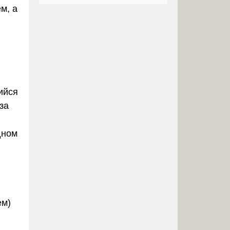
м, а
ийся
за
дном
ем)