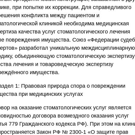
нике, при попытке их коррекции. Для справедливого
решения конфликта между пациентом и
матологической клиникой необходима
медицинская
ертиза качества услуг стоматологического лечения
ле повреждения имущества
.
Союз «Федерации суде
пертов»
разработал уникальную междисциплинарную
одику, объединяющую стоматологическую экспертизу
ества лечения и товароведческую экспертизу
реждённого имущества.
аздел 1: Правовая природа спора о повреждении
щества при медицинских услугах
овор на оказание стоматологических услуг является
новидностью договора возмездного оказания услуг
тья 779 Гражданского кодекса РФ). При этом на клин
пространяется
Закон РФ № 2300-1 «О защите прав