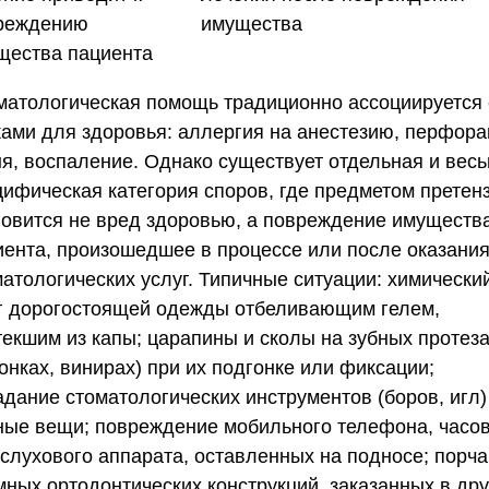
реждению
щества пациента
матологическая помощь традиционно ассоциируется 
ками для здоровья: аллергия на анестезию, перфор
ня, воспаление. Однако существует отдельная и вес
цифическая категория споров, где предметом претен
новится не вред здоровью, а повреждение имуществ
иента, произошедшее в процессе или после оказани
матологических услуг. Типичные ситуации: химически
г дорогостоящей одежды отбеливающим гелем,
текшим из капы; царапины и сколы на зубных протез
онках, винирах) при их подгонке или фиксации;
адание стоматологических инструментов (боров, игл)
ные вещи; повреждение мобильного телефона, часо
 слухового аппарата, оставленных на подносе; порча
мных ортодонтических конструкций, заказанных в дру