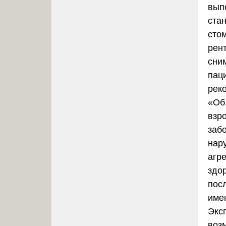
вып
ста
сто
рен
сни
пац
рек
«Об
взр
заб
нар
агр
здор
пос
име
Экс
воз