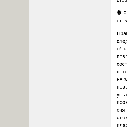
сто
🕵️
Р
сто
Пра
сле
обр
пов
сос
пот
не 
пов
уст
про
сня
съё
плас