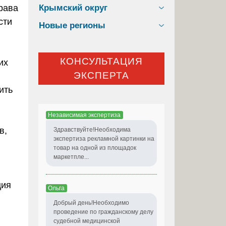
Крымский округ
рава
сти
Новые регионы
КОНСУЛЬТАЦИЯ
их
ЭКСПЕРТА
ить
Независимая экспертиза
в,
Здравствуйте!Необходима
экспертиза рекламной картинки на
товар на одной из площадок
маркетпле...
ция
Ольга
Добрый день!Необходимо
проведение по гражданскому делу
судебной медицинской