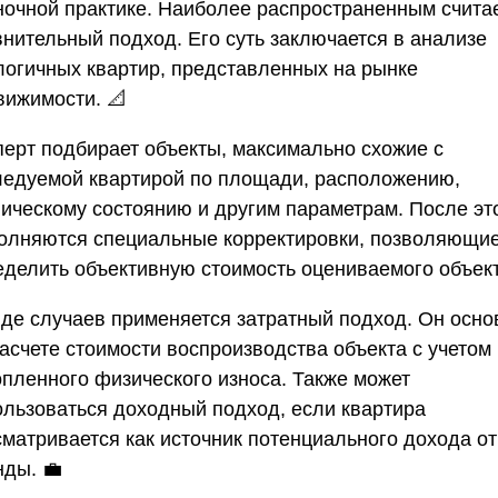
ночной практике. Наиболее распространенным счита
внительный подход. Его суть заключается в анализе
логичных квартир, представленных на рынке
вижимости. 📐
перт подбирает объекты, максимально схожие с
ледуемой квартирой по площади, расположению,
ническому состоянию и другим параметрам. После эт
олняются специальные корректировки, позволяющи
еделить объективную стоимость оцениваемого объект
яде случаев применяется затратный подход. Он осно
расчете стоимости воспроизводства объекта с учетом
опленного физического износа. Также может
ользоваться доходный подход, если квартира
сматривается как источник потенциального дохода от
нды. 💼