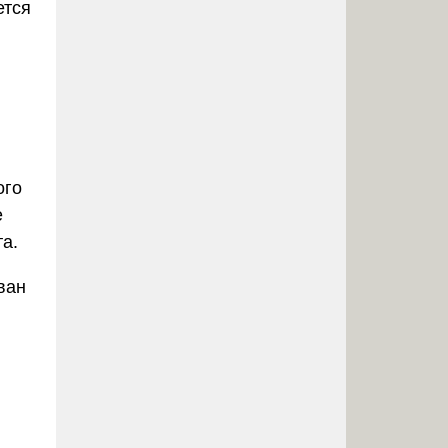
ется
ого
е
а.
ван