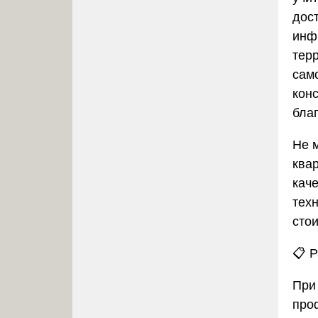
дос
инф
тер
само
кон
бла
Не 
ква
кач
тех
стои
📋
Р
При
про