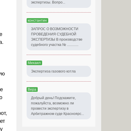
экспертизы. Вопро...
константин
ЗАПРОС О ВОЗМОЖНОСТИ
е
ПРОВЕДЕНИЯ СУДЕБНОЙ
ЭКСПЕРТИЗЫ В производстве
а.
судебного участка № .............
Михаил
Экспертиза газового котла
ую
ые
Вера
о
Добрый день! Подскажите,
пожалуйста, возможно ли
провести экспертизу в
от,
Арбитражном суде Красноярс...
ет
у