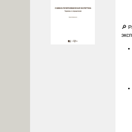
🔎
Р
экс