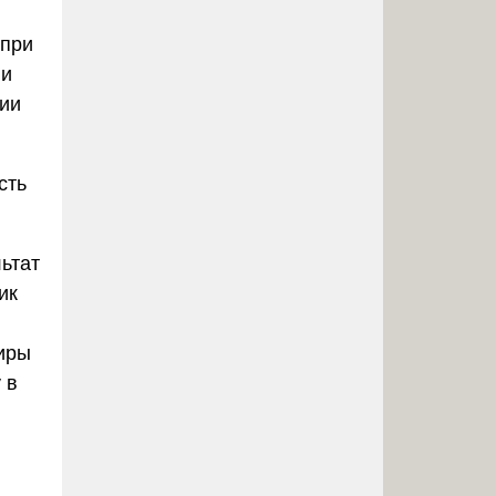
 при
ии
нии
сть
ьтат
ик
иры
 в