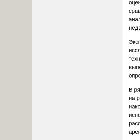
оце
сра
ана
нед
Экс
исс
тех
вып
опр
В р
на 
нак
исп
рас
аре