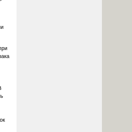
ии
при
рака
В
ть
ок