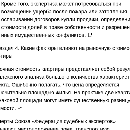
Кроме того, экспертиза может потребоваться при
возмещении ущерба после пожара или затопления,
оспаривании договоров купли-продажи, определен
стоимости долей в праве собственности и разреше
иных имущественных конфликтов. 📑
аздел 4. Какие факторы влияют на рыночную стоимо
ртиры
очная стоимость квартиры представляет собой резул
плексного анализа большого количества характерист
екта. Ошибочно полагать, что цена определяется
лючительно площадью жилья. На практике две кварт
наковой площади могут иметь существенную разницу
мости. 📈
перты
Союза «Федерация судебных экспертов»
тывают местоположение дома, транспортную