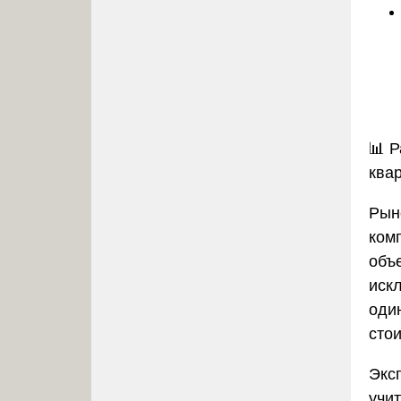
📊
Р
ква
Рын
ком
объ
иск
оди
стои
Экс
учи