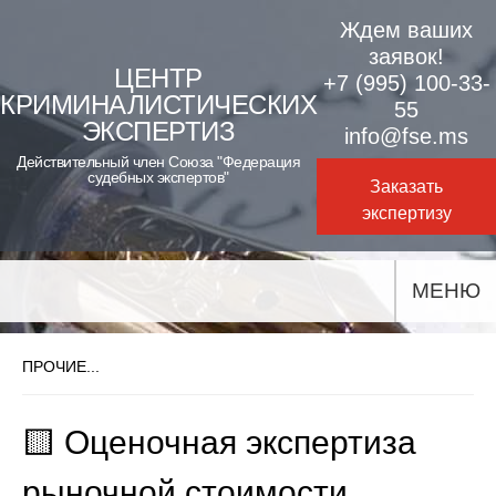
Skip
Ждем ваших
to
заявок!
ЦЕНТР
+7 (995) 100-33-
content
КРИМИНАЛИСТИЧЕСКИХ
55
ЭКСПЕРТИЗ
info@fse.ms
Действительный член Союза "Федерация
судебных экспертов"
Заказать
экспертизу
МЕНЮ
ПРОЧИЕ...
🟨 Оценочная экспертиза
рыночной стоимости