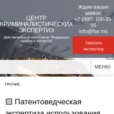
Skip
Ждем ваших
to
заявок!
ЦЕНТР
+7 (995) 100-33-
content
КРИМИНАЛИСТИЧЕСКИХ
55
ЭКСПЕРТИЗ
info@fse.ms
Действительный член Союза "Федерация
судебных экспертов"
Заказать
экспертизу
МЕНЮ
ПРОЧИЕ...
🟨 Патентоведческая
экспертиза использования