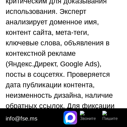
критическим для доказывания
использования. Эксперт
анализирует доменное имя,
контент сайта, мета-теги,
ключевые слова, объявления в
контекстной рекламе
(Яндекс.Директ, Google Ads),
посты в соцсетях. Проверяется
дата публикации контента,
неизменность дизайна, наличие
обратных ссылок. Для фиксации
доказательств применяется
info@fse.ms
нотариальный протокол осмотра