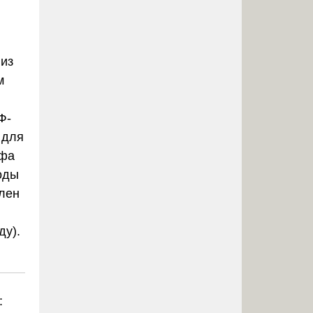
лиз
м
Ф-
 для
ефа
оды
влен
ду).
: