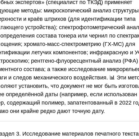
ебных экспертов»
(специалист по ТКЭД) применяет
дующие методы: микроскопический анализ структуры
ерхности и краёв штрихов (для идентификации типа
атающего устройства); спектрофотометрический ана
 определения состава тонера или чернил по спектра
лощения; хромато-масс-спектрометрию (ГХ-МС) для
нтификации летучих компонентов; инфракрасную и У
ктроскопию; рентгено-флуоресцентный анализ (РФА)
ментного состава; а также исследование микрорель
аги и следов механического воздействия. 📊 Эти мет
оляют установить, что документ не мог быть изгото
ее определённой даты (например, если использован
ер, содержащий полимер, запатентованный в 2022 го
ако они крайне редко дают точную дату.
Раздел 3. Исследование материалов печатного текста