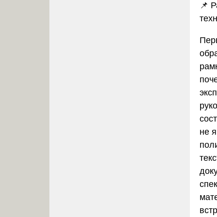
📌 Р
тех
Пер
обр
рам
поч
экс
рук
сос
не 
пол
тек
док
спе
мат
вст