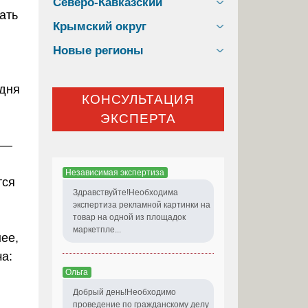
Северо-Кавказский
ать
Крымский округ
Новые регионы
 дня
КОНСУЛЬТАЦИЯ
ЭКСПЕРТА
 —
Независимая экспертиза
тся
Здравствуйте!Необходима
экспертиза рекламной картинки на
товар на одной из площадок
маркетпле...
ее,
а:
Ольга
Добрый день!Необходимо
проведение по гражданскому делу