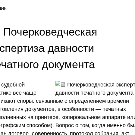
ИЕ...
 Почерковедческая
кспертиза давности
ечатного документа
 судебной
ктике всё чаще
никают споры, связанные с определением времени
отовления документов, в особенности — печатных
полненных на принтере, копировальном аппарате ил
ографским способом). Вопрос о том, когда именно бы
ан договор, доверенность, протокол собрания, акт