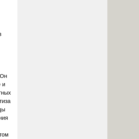
и
в
 Он
 и
тных
тиза
ды
ния
том