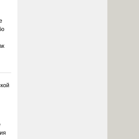
е
бо
ак
ской
е
ия