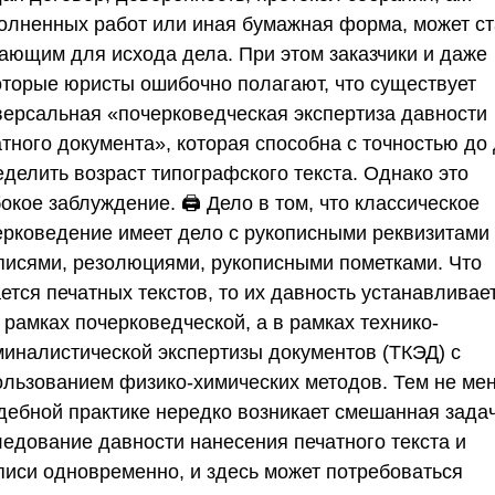
олненных работ или иная бумажная форма, может ст
ающим для исхода дела. При этом заказчики и даже
оторые юристы ошибочно полагают, что существует
версальная «почерковедческая экспертиза давности
тного документа», которая способна с точностью до
еделить возраст типографского текста. Однако это
окое заблуждение. 🖨️ Дело в том, что классическое
ерковедение имеет дело с рукописными реквизитами
писями, резолюциями, рукописными пометками. Что
ется печатных текстов, то их давность устанавливае
 рамках почерковедческой, а в рамках технико-
миналистической экспертизы документов (ТКЭД) с
ользованием физико-химических методов. Тем не мен
удебной практике нередко возникает смешанная задач
ледование давности нанесения печатного текста и
писи одновременно, и здесь может потребоваться