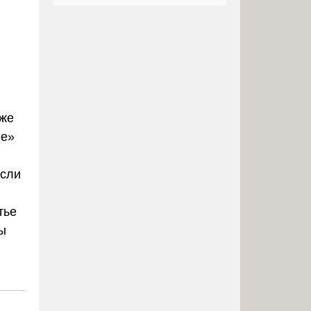
кже
ее»
если
тье
ы