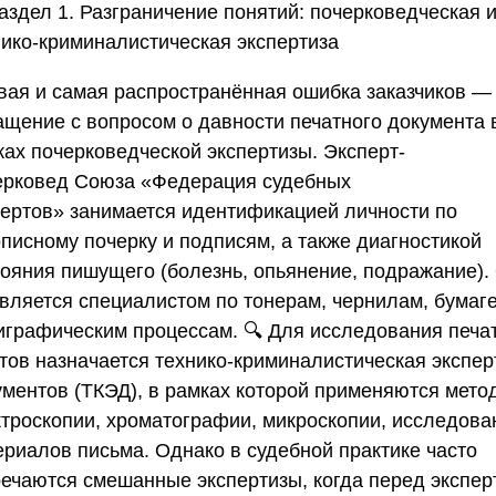
аздел 1. Разграничение понятий: почерковедческая 
нико-криминалистическая экспертиза
вая и самая распространённая ошибка заказчиков —
ащение с вопросом о давности печатного документа 
ках почерковедческой экспертизы. Эксперт-
ерковед
Союза «Федерация судебных
пертов»
занимается идентификацией личности по
описному почерку и подписям, а также диагностикой
тояния пишущего (болезнь, опьянение, подражание).
является специалистом по тонерам, чернилам, бумаге
играфическим процессам. 🔍 Для исследования печа
стов назначается технико-криминалистическая экспер
ументов (ТКЭД), в рамках которой применяются мето
ктроскопии, хроматографии, микроскопии, исследова
ериалов письма. Однако в судебной практике часто
речаются смешанные экспертизы, когда перед экспер