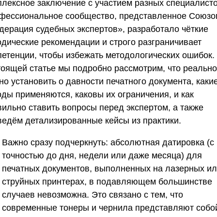
плексное заключение с участием разных специалисто
фессиональное сообщество, представленное
Союзо
дерация судебных экспертов»
, разработало чёткие
одические рекомендации и строго разграничивает
петенции, чтобы избежать методологических ошибок.
тоящей статье мы подробно рассмотрим, что реально
но установить о давности печатного документа, каки
оды применяются, каковы их ограничения, и как
вильно ставить вопросы перед экспертом, а также
ведём детализированные кейсы из практики.
Важно сразу подчеркнуть: абсолютная датировка (с
точностью до дня, недели или даже месяца) для
печатных документов, выполненных на лазерных и
струйных принтерах, в подавляющем большинстве
случаев невозможна. Это связано с тем, что
современные тонеры и чернила представляют собо