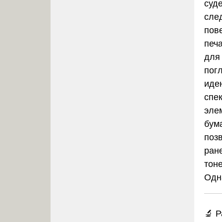
суд
сле
пов
печ
для
пог
иде
спе
эле
бум
позв
ран
тон
Одн
🔬 