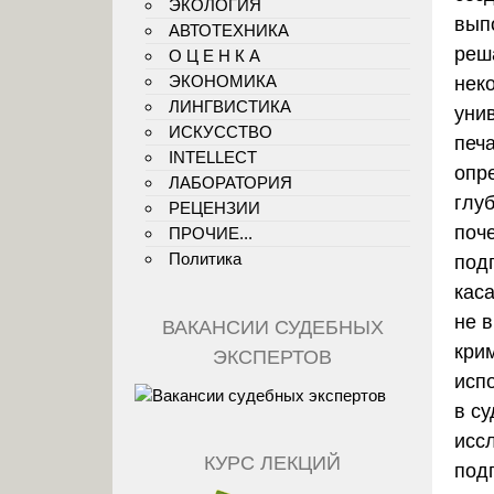
ЭКОЛОГИЯ
вып
АВТОТЕХНИКА
реш
О Ц Е Н К А
ЭКОНОМИКА
нек
ЛИНГВИСТИКА
уни
ИСКУССТВО
печа
INTELLECT
опр
ЛАБОРАТОРИЯ
глуб
РЕЦЕНЗИИ
поч
ПРОЧИЕ...
Политика
под
каса
не в
ВАКАНСИИ СУДЕБНЫХ
кри
ЭКСПЕРТОВ
исп
в с
исс
КУРС ЛЕКЦИЙ
под