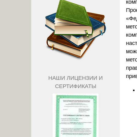
ком
Про
«Фе
мет
ком
нас
мож
мет
пра
при
НАШИ ЛИЦЕНЗИИ И
СЕРТИФИКАТЫ