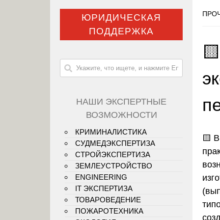
ПРОЧ
ЮРИДИЧЕСКАЯ
ПОДДЕРЖКА

э
п
НАШИ ЭКСПЕРТНЫЕ
ВОЗМОЖНОСТИ
КРИМИНАЛИСТИКА
🟨
В
СУДМЕДЭКСПЕРТИЗА
пра
СТРОЙЭКСПЕРТИЗА
воз
ЗЕМЛЕУСТРОЙСТВО
изг
ENGINEERING
IT ЭКСПЕРТИЗА
(вы
ТОВАРОВЕДЕНИЕ
тип
ПОЖАРОТЕХНИКА
созд