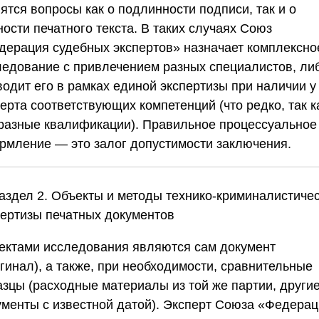
ятся вопросы как о подлинности подписи, так и о
ости печатного текста. В таких случаях
Союз
дерация судебных экспертов»
назначает комплексно
ледование с привлечением разных специалистов, ли
водит его в рамках единой экспертизы при наличии у
ерта соответствующих компетенций (что редко, так к
 разные квалификации). Правильное процессуальное
рмление — это залог допустимости заключения.
Раздел 2. Объекты и методы технико-криминалистиче
пертизы печатных документов
ектами исследования являются сам документ
гинал), а также, при необходимости, сравнительные
азцы (расходные материалы из той же партии, други
ументы с известной датой). Эксперт
Союза «Федерац