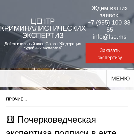
Skip
Ждем ваших
to
заявок!
ЦЕНТР
+7 (995) 100-33-
content
КРИМИНАЛИСТИЧЕСКИХ
55
ЭКСПЕРТИЗ
info@fse.ms
Действительный член Союза "Федерация
судебных экспертов"
Заказать
экспертизу
МЕНЮ
ПРОЧИЕ...
🟨 Почерковедческая
экспертиза подписи в акте