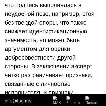
что подпись выполнялась в
неудобной позе, например, стоя
без твердой опоры, что также
снижает идентификационную
значимость, но может быть
аргументом для оценки
добросовестности другой
стороны. В заключении эксперт
четко разграничивает признаки,
связанные с личностью
исполнителя, и признаки,
обусловленные ситуационными
info@fse.ms