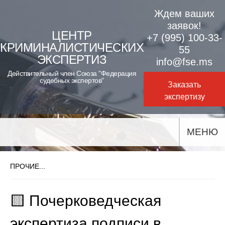
Skip
Ждем ваших
to
заявок!
ЦЕНТР
+7 (995) 100-33-
content
КРИМИНАЛИСТИЧЕСКИХ
55
ЭКСПЕРТИЗ
info@fse.ms
Действительный член Союза "Федерация
судебных экспертов"
Заказать
экспертизу
МЕНЮ
ПРОЧИЕ...
🟨 Почерковедческая
экспертиза подписи в