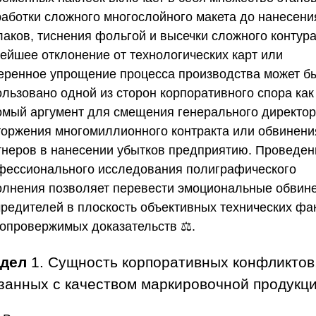
работки сложного многослойного макета до нанесени
лаков, тиснения фольгой и высечки сложного контура
ейшее отклонение от технологических карт или
еренное упрощение процесса производства может б
ользовано одной из сторон корпоративного спора как
омый аргумент для смещения генерального директор
торжения многомиллионного контракта или обвинени
тнеров в нанесении убытков предприятию. Проведен
фессионального исследования полиграфического
олнения позволяет перевести эмоциональные обвин
чредителей в плоскость объективных технических фа
еопровержимых доказательств ⚖️.
здел
1. Сущность корпоративных конфликтов
занных с качеством маркировочной продукц