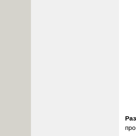
Ра
про