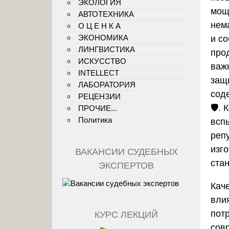
ЭКОЛОГИЯ
мощ
АВТОТЕХНИКА
нем
О Ц Е Н К А
ЭКОНОМИКА
и с
ЛИНГВИСТИКА
про
ИСКУССТВО
важ
INTELLECT
защ
ЛАБОРАТОРИЯ
сод
РЕЦЕНЗИИ
🛡️.
ПРОЧИЕ...
Политика
всп
реп
изг
ВАКАНСИИ СУДЕБНЫХ
ста
ЭКСПЕРТОВ
Кач
вли
пот
КУРС ЛЕКЦИЙ
сов