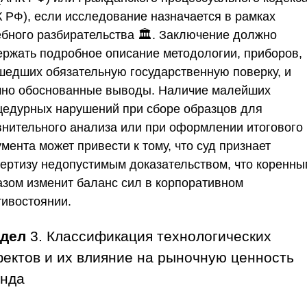
К
РФ
), если исследование назначается в рамках
ебного разбирательства 🏛️. Заключение должно
ержать подробное описание методологии, приборов,
шедших обязательную государственную поверку, и
чно обоснованные выводы. Наличие малейших
цедурных нарушений при сборе образцов для
внительного анализа или при оформлении итогового
мента может привести к тому, что суд признает
пертизу недопустимым доказательством, что коренны
азом изменит баланс сил в корпоративном
тивостоянии.
здел
3. Классификация технологических
ектов и их влияние на рыночную ценность
нда