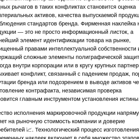
ных рычагов в таких конфликтах становится оценка
атериальных активов, качества выпускаемой продук
облюдения стандартов бренда. Фирменная наклейка 
дукции — это не просто информационный листок, а
нейший элемент идентификации товара на рынке,
ищенный правами интеллектуальной собственности 
ержащий сложные элементы полиграфической защи
 Когда внутри корпорации или в кругу крупных партне
ыхивает конфликт, связанный с падением продаж, по
утации бренда или подозрением в выводе активов ч
отовление контрафакта, независимая проверка
новится главным инструментом установления истины
ество исполнения маркировочной продукции напрям
яет на рыночную стоимость компании и доверие
ребителей 📈. Технологический процесс изготовления
ременных наклеек включает в себя множество этапов