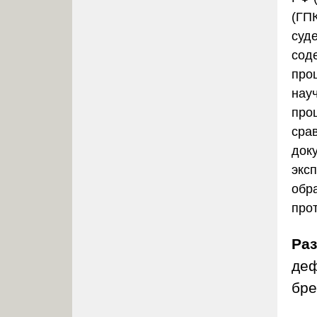
(ГП
суд
сод
про
нау
про
сра
доку
экс
обр
про
Ра
деф
бре