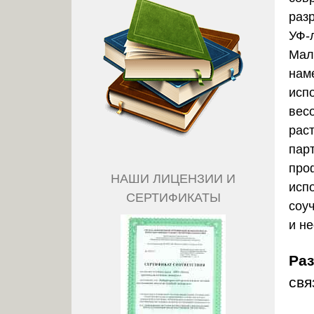
раз
УФ-
Мал
нам
исп
вес
рас
пар
про
НАШИ ЛИЦЕНЗИИ И
исп
СЕРТИФИКАТЫ
соу
и н
Ра
свя