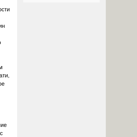
ости
ин
о
м
ати,
ое
ние
с