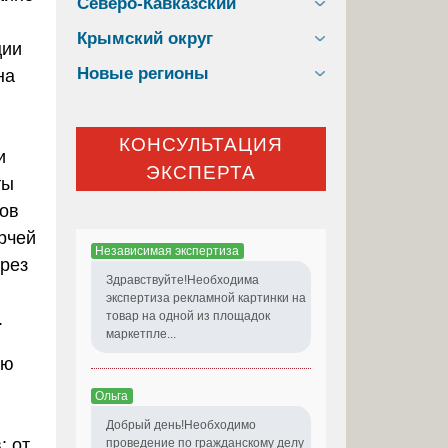
Северо-Кавказский
Крымский округ
ции
Новые регионы
на
КОНСУЛЬТАЦИЯ
и
ЭКСПЕРТА
ты
ров
рчей
Независимая экспертиза
ерез
Здравствуйте!Необходима
экспертиза рекламной картинки на
.
товар на одной из площадок
маркетпле...
ую
Ольга
Добрый день!Необходимо
: от
проведение по гражданскому делу