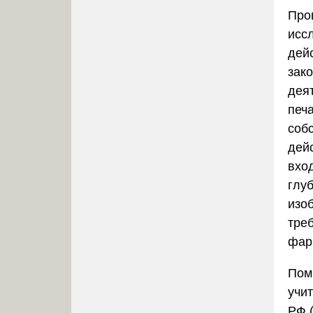
Про
исс
дей
зак
дея
печ
соб
дей
вхо
глу
изо
тре
фар
Пом
учи
РФ