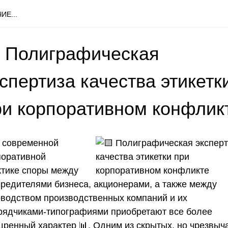
ИЕ...
 Полиграфическая
спертиза качества этикетк
ри корпоративном конфлик
В современной
поративной
ктике споры между
чредителями бизнеса, акционерами, а также между
оводством производственных компаний и их
рядчиками-типографиями приобретают все более
щренный характер 📊. Одним из скрытых, но чрезвыч