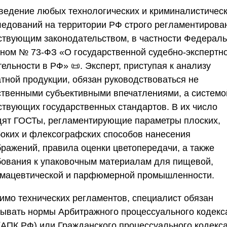
ведение любых технологических и криминалистичес
ледований на территории
РФ
строго регламентирова
ствующим законодательством, в частности Федерал
оном № 73-ФЗ «О государственной судебно-экспертн
тельности в
РФ
» 📜. Эксперт, приступая к анализу
атной продукции, обязан руководствоваться не
ственными субъективными впечатлениями, а системо
ствующих государственных стандартов. В их число
дят ГОСТы, регламентирующие параметры плоских,
боких и флексографских способов нанесения
бражений, правила оценки цветопередачи, а также
бования к упаковочным материалам для пищевой,
мацевтической и парфюмерной промышленности.
имо технических регламентов, специалист обязан
тывать нормы Арбитражного процессуального кодекс
(АПК
РФ
) или Гражданского процессуального кодекс