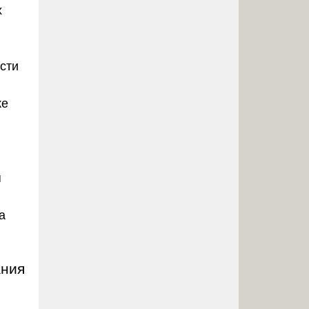
х
сти
же
я
а
ания