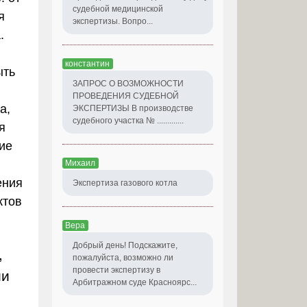
судебной медицинской
я
экспертизы. Вопро...
.
константин
ыть
ЗАПРОС О ВОЗМОЖНОСТИ
ПРОВЕДЕНИЯ СУДЕБНОЙ
а,
ЭКСПЕРТИЗЫ В производстве
судебного участка № .............
я
ие
Михаил
ения
Экспертиза газового котла
ктов
Вера
Добрый день! Подскажите,
,
пожалуйста, возможно ли
провести экспертизу в
ии
Арбитражном суде Красноярс...