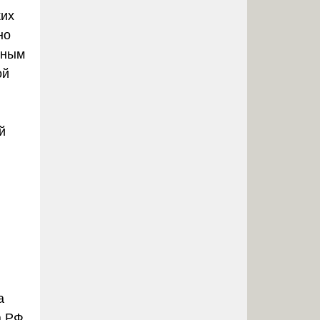
ких
но
ьным
ой
й
а
а
РФ