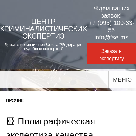
Skip
Ждем ваших
to
заявок!
ЦЕНТР
+7 (995) 100-33-
content
КРИМИНАЛИСТИЧЕСКИХ
55
ЭКСПЕРТИЗ
info@fse.ms
Действительный член Союза "Федерация
судебных экспертов"
Заказать
экспертизу
МЕНЮ
ПРОЧИЕ...
🟨 Полиграфическая
экспертиза качества