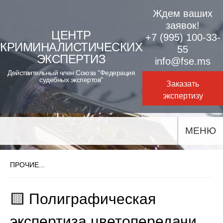
Skip
Ждем ваших
to
заявок!
ЦЕНТР
+7 (995) 100-33-
content
КРИМИНАЛИСТИЧЕСКИХ
55
ЭКСПЕРТИЗ
info@fse.ms
Действительный член Союза "Федерация
судебных экспертов"
Заказать
экспертизу
МЕНЮ
ПРОЧИЕ...
🟨 Полиграфическая
экспертиза цветопередачи