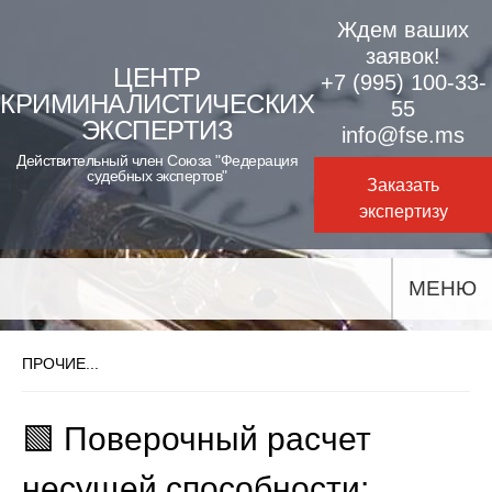
Skip
Ждем ваших
to
заявок!
ЦЕНТР
+7 (995) 100-33-
content
КРИМИНАЛИСТИЧЕСКИХ
55
ЭКСПЕРТИЗ
info@fse.ms
Действительный член Союза "Федерация
судебных экспертов"
Заказать
экспертизу
МЕНЮ
ПРОЧИЕ...
🟩 Поверочный расчет
несущей способности: