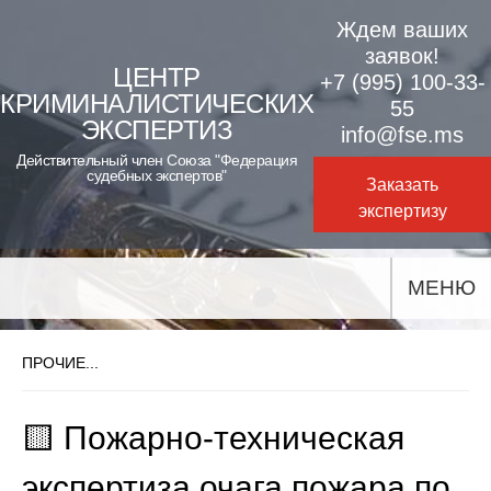
Skip
Ждем ваших
to
заявок!
ЦЕНТР
+7 (995) 100-33-
content
КРИМИНАЛИСТИЧЕСКИХ
55
ЭКСПЕРТИЗ
info@fse.ms
Действительный член Союза "Федерация
судебных экспертов"
Заказать
экспертизу
МЕНЮ
ПРОЧИЕ...
🟨 Пожарно-техническая
экспертиза очага пожара по