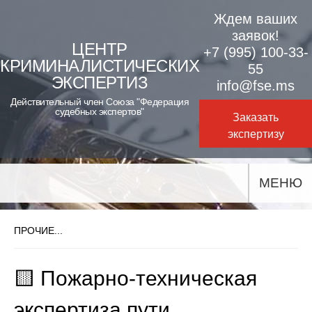
Skip
Ждем ваших
to
заявок!
ЦЕНТР
+7 (995) 100-33-
content
КРИМИНАЛИСТИЧЕСКИХ
55
ЭКСПЕРТИЗ
info@fse.ms
Действительный член Союза "Федерация
судебных экспертов"
Заказать
экспертизу
МЕНЮ
ПРОЧИЕ...
🟨 Пожарно-техническая
экспертиза пути